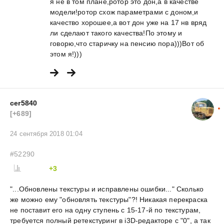
я не в том плане,ротор это дон,а в качестве
модели!ротор схож параметрами с доном,и
качество хорошее,а вот дон уже на 17 нв вряд
ли сделают такого качества!По этому и
говорю,что старичку на пенсию пора)))Вот об
этом я!)))
cer5840
[+689]
24 сентября 2018 01:04
#52290
+3
"...Обновлены текстуры и исправлены ошибки..." Сколько
же можно ему "обновлять текстуры"?! Никакая перекраска
не поставит его на одну ступень с 15-17-й по текстурам,
требуется полный ретекстуринг в i3D-редакторе с "0", а так