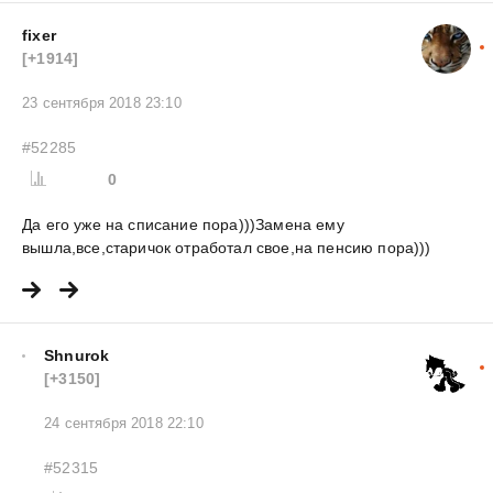
fixer
[+1914]
23 сентября 2018 23:10
#52285
0
Да его уже на списание пора)))Замена ему
вышла,все,старичок отработал свое,на пенсию пора)))
Shnurok
[+3150]
24 сентября 2018 22:10
#52315