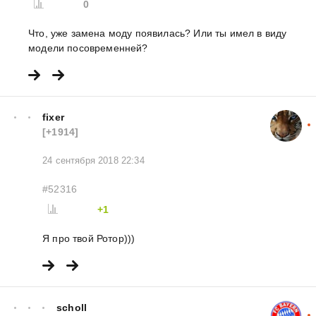
0
Что, уже замена моду появилась? Или ты имел в виду
модели посовременней?
fixer
[+1914]
24 сентября 2018 22:34
#52316
+1
Я про твой Ротор)))
scholl