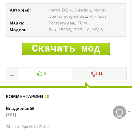
Автор(ы):
Фагот
,
DiZik
,
36region
,
Monax
Сompany
,
igorela21
,
RT-mods
Марка:
Ростсельмаш
,
РСМ
Модель:
Дон
,
1500Б
,
ПСП
,
10
,
ЖУ
,
6
Скачать мод
2
11
КОММЕНТАРИЕВ
10
Владислав56
[+21]
23 сентября 2018 21:53