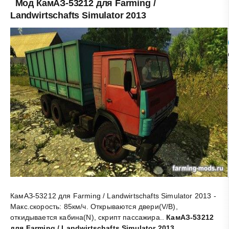
Мод КамАЗ-53212 для Farming /
Landwirtschafts Simulator 2013
КамАЗ-53212 для Farming / Landwirtschafts Simulator 2013 -
Макс.скорость: 85км/ч. Открываются двери(V/B),
откидывается кабина(N), скрипт пассажира.
.
КамАЗ-53212
для Farming / Landwirtschafts Simulator 2013