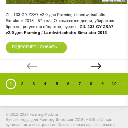
ZIL-133 GY ZSA7 v2.0 для Farming / Landwirtschafts
Simulator 2013 - 57 км/ч. Открываются двери, убирается
брезент, регулятор оборотов, ручник,
.
ZIL-133 GY ZSA7
v2.0 для Farming / Landwirtschafts Simulator 2013
ПОДРОБНЕЕ / СКАЧАТЬ...
1
2
3
4
5
6
7
8
9
10
...
© 2012–2024 Farming-Mods.ru
Лучшие моды для
Farming Simulator
2019 | FS19 и 17, как
русские, так и иностранные. Скачать только лучшие новинки.