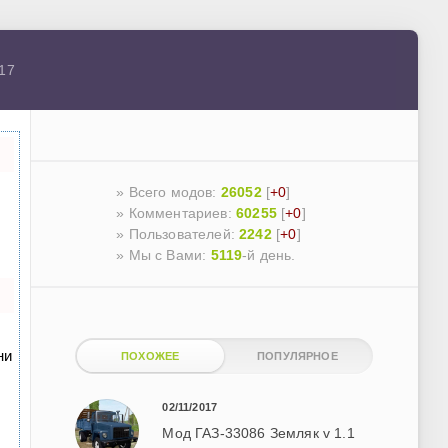
017
» Всего модов:
26052
[
+0
]
» Комментариев:
60255
[
+0
]
» Пользователей:
2242
[
+0
]
»
Мы с Вами:
5119
-й день.
ни
ПОХОЖЕЕ
ПОПУЛЯРНОЕ
02/11/2017
Мод ГАЗ-33086 Земляк v 1.1