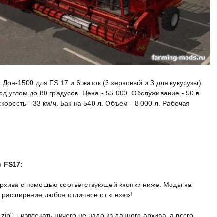
 Дон-1500 для FS 17 и 6 жаток (3 зерновый и 3 для кукурузы).
д углом до 80 градусов. Цена - 55 000. Обслуживание - 50 в
корость - 33 км/ч. Бак на 540 л. Объем - 8 000 л. Рабочая
.
в FS17:
архива с помощью соответствующей кнопки ниже. Моды на
т расширение любое отличное от «.exe»!
p" – извлекать ничего не надо из данного архива, а всего