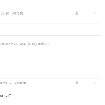
0
 00:20
#37261
н прикрепили цены бы ему небыло.
0
8 20:52
#43838
ли нет?