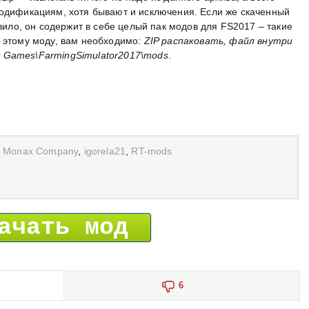
модификациям, хотя бывают и исключения. Если же скаченный
авило, он содержит в себе целый пак модов для FS2017 – такие
к этому моду, вам необходимо:
ZIP распаковать, файл внутри
 Games\FarmingSimulator2017\mods
.
,
Monax Сompany
,
igorela21
,
RT-mods
ачать мод
6