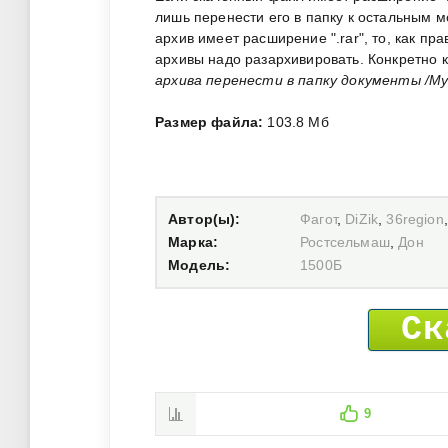
лишь перенести его в папку к остальным 
архив имеет расширение ".rar", то, как пр
архивы надо разархивировать. Конкретно 
архива перенести в папку документы /My
Размер файла:
103.8 Мб
Автор(ы):
Фагот
,
DiZik
,
36region
Марка:
Ростсельмаш
,
Дон
Модель:
1500Б
Ск
9