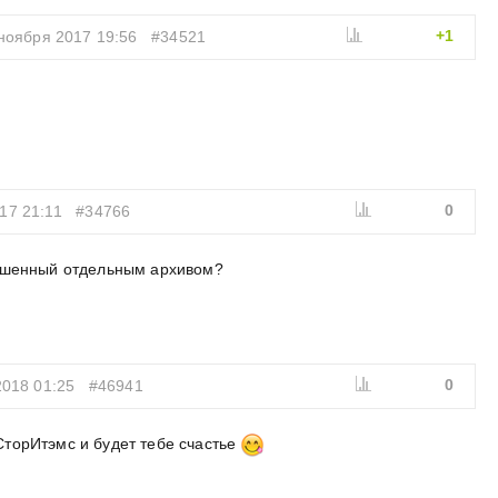
+1
ноября 2017 19:56
#34521
0
17 21:11
#34766
рашенный отдельным архивом?
0
2018 01:25
#46941
СторИтэмс и будет тебе счастье