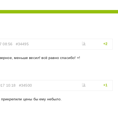
+2
7 08:56
#34495
верное, меньше весил! всё равно спасибо! +!
+1
017 10:18
#34500
н прикрепили цены бы ему небыло.