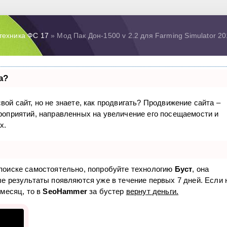
техника ФС 17
» Мод Пак Дон-1500 v 2.2 для Farming Simulator 2
а?
вой сайт, но не знаете, как продвигать? Продвижение сайта –
ероприятий, направленных на увеличение его посещаемости и
х.
 поиске самостоятельно, попробуйте технологию
Буст
, она
ые результаты появляются уже в течение первых 7 дней. Если 
 месяц, то в
SeoHammer
за бустер
вернут деньги.