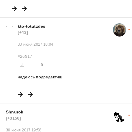
kto-totutzdes
[+43]
30 июня 2017 18:04
#26917
0
надеюсь подредактиш
Shnurok
[+3150]
30 июня 2017 19:58