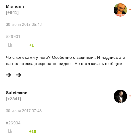
Michurin
[+941]
30 июня 2017 05:43
#26901
+1
Чо с колесами у него? Особенно с задними.. И надпись эта
на пол стекла,нихрена не видно.. Не стал качать в общем..
Suleimann
[+2841]
30 июня 2017 07:48
#26904
+18