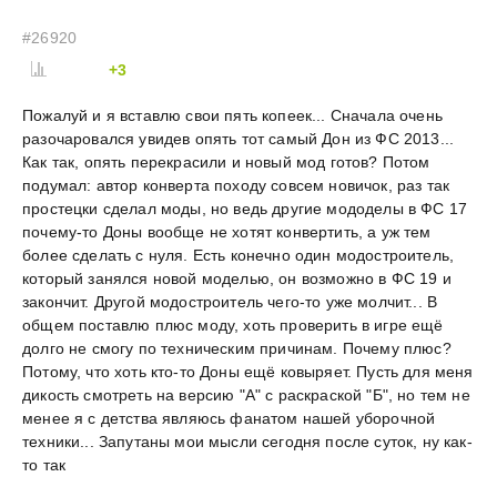
#26920
+3
Пожалуй и я вставлю свои пять копеек... Сначала очень
разочаровался увидев опять тот самый Дон из ФС 2013...
Как так, опять перекрасили и новый мод готов? Потом
подумал: автор конверта походу совсем новичок, раз так
простецки сделал моды, но ведь другие мододелы в ФС 17
почему-то Доны вообще не хотят конвертить, а уж тем
более сделать с нуля. Есть конечно один модостроитель,
который занялся новой моделью, он возможно в ФС 19 и
закончит. Другой модостроитель чего-то уже молчит... В
общем поставлю плюс моду, хоть проверить в игре ещё
долго не смогу по техническим причинам. Почему плюс?
Потому, что хоть кто-то Доны ещё ковыряет. Пусть для меня
дикость смотреть на версию "А" с раскраской "Б", но тем не
менее я с детства являюсь фанатом нашей уборочной
техники... Запутаны мои мысли сегодня после суток, ну как-
то так