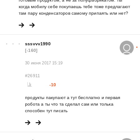
готовым продуктом, а не за полуфабрикатом. Ты
когда мобилу себе покупаешь тебе тоже предлагают
там пару конденсаторов самому припаять или нет?
sssvvv1990
[-160]
30 июня 2017 15:19
#26911
-10
продукты пакупают а тут бесплатно и первая
робота а ты что та сделал сам или толька
способен тут писать