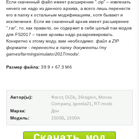
Если скаченный файл имеет расширение ".zip" – извлекать
ничего не надо из данного архива, а всего лишь перенести
его в папку к остальным модификациям, хотя бывают и
исключения. Если же скаченный архив имеет расширение
".rar", то, как правило, он содержит в себе целый пак модов
для FS2017 – такие архивы надо разархивировать.
Конкретно к этому моду, вам необходимо:
файл в ZIP
формате - перенести в папку документы /my
games/farmingsimulator2017/mods/
.
Размер файла:
39.9 + 67.3 Мб
Автор(ы):
Фагот
,
DiZik
,
36region
,
Monax
Сompany
,
igorela21
,
RT-mods
Марка:
Дон
Модель:
1500Б
,
1500А
Скачать мод