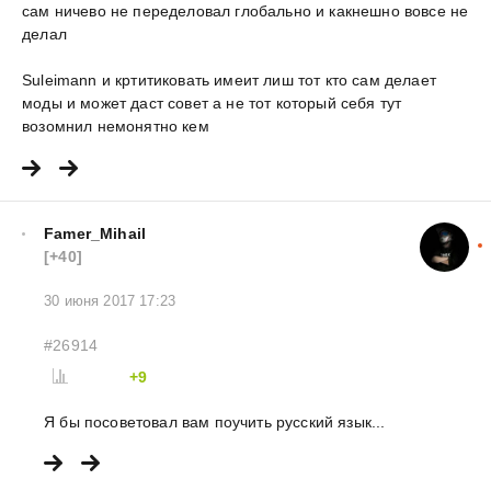
сам ничево не переделовал глобально и какнешно вовсе не
делал
Suleimann и кртитиковать имеит лиш тот кто сам делает
моды и может даст совет а не тот который себя тут
возомнил немонятно кем
Famer_Mihail
[+40]
30 июня 2017 17:23
#26914
+9
Я бы посоветовал вам поучить русский язык...