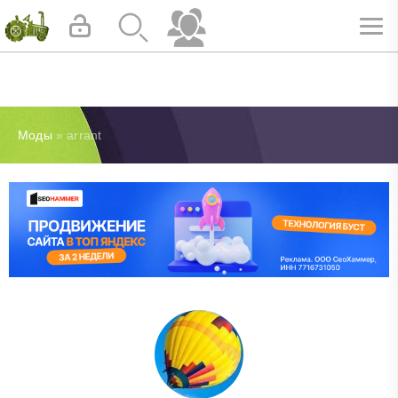
Моды
» arrant