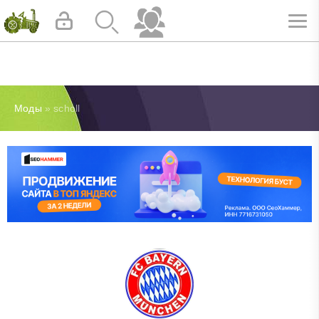
Моды
» scholl