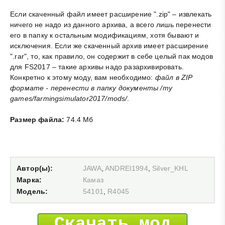
Если скаченный файл имеет расширение ".zip" – извлекать
ничего не надо из данного архива, а всего лишь перенести
его в папку к остальным модификациям, хотя бывают и
исключения. Если же скаченный архив имеет расширение
".rar", то, как правило, он содержит в себе целый пак модов
для FS2017 – такие архивы надо разархивировать.
Конкретно к этому моду, вам необходимо:
файл в ZIP
формате - перенести в папку документы /my
games/farmingsimulator2017/mods/
.
Размер файла:
74.4 Мб
Автор(ы):
JAWA
,
ANDREI1994
,
Silver_KHL
Марка:
Камаз
Модель:
54101
,
R4045
Скачать мод