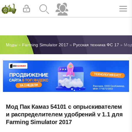
Моды
»
Farming Simulator 2017
»
Русская техника ФС 17
» Мод
Мод Пак Камаз 54101 с опрыскивателем
и распределителем удобрений v 1.1 для
Farming Simulator 2017