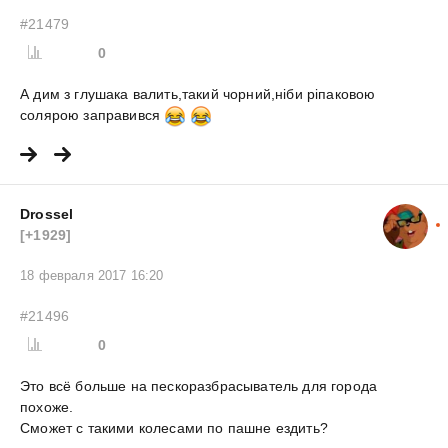
#21479
0
А дим з глушака валить,такий чорний,ніби ріпаковою
солярою заправився
Drossel
[+1929]
18 февраля 2017 16:20
#21496
0
Это всё больше на пескоразбрасыватель для города
похоже.
Сможет с такими колесами по пашне ездить?