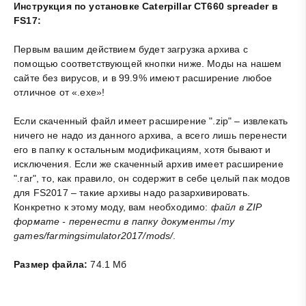
Инструкция по установке Caterpillar CT660 spreader в
FS17:
Первым вашим действием будет загрузка архива с
помощью соответствующей кнопки ниже. Моды на нашем
сайте без вирусов, и в 99.9% имеют расширение любое
отличное от «.exe»!
Если скаченный файл имеет расширение ".zip" – извлекать
ничего не надо из данного архива, а всего лишь перенести
его в папку к остальным модификациям, хотя бывают и
исключения. Если же скаченный архив имеет расширение
".rar", то, как правило, он содержит в себе целый пак модов
для FS2017 – такие архивы надо разархивировать.
Конкретно к этому моду, вам необходимо:
файл в ZIP
формате - перенести в папку документы /my
games/farmingsimulator2017/mods/
.
Размер файла:
74.1 Мб