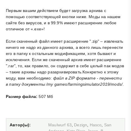
Первым вашим действием будет загрузка архива с
помощью соответствующей кнопки ниже. Моды на нашем
сайте без вирусов, и в 99.9% имеют расширение любое
отличное от «.exe»!
Если скаченный файл имеет расширение ".zip" – извлекать
ничего не надо из данного архива, а всего лишь перенести
его в папку к остальным модификациям, хотя бывают и
исключения. Если же скаченный архив имеет расширение
".rar", то, как правило, он содержит в себе целый пак модов
– такие архивы надо разархивировать.Конкретно к этому
моду, вам необходимо:
файл в ZIP формате - перенести
в папку документы /my games/farmingsimulator2019/mods/
.
Размер файла:
507 Мб
Автор(ы):
Maulwurf 63
,
Dezign
,
Hasco
,
San
Andreas
,
Kirtz Pierr
,
Joerg_B
,