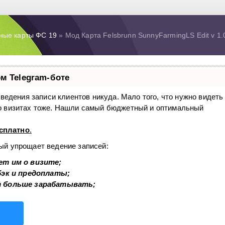
ные карты ФС 19
» Мод Карта Felsbrunn SunnyFarmingLS Edit v 1.
м Telegram-боте
з ведения записи клиентов никуда. Мало того, что нужно видеть
 о визитах тоже. Нашли самый бюджетный и оптимальный
сплатно
.
рый упрощает ведение записей:
ет им о визите;
бэк и предоплаты;
т больше зарабатывать;