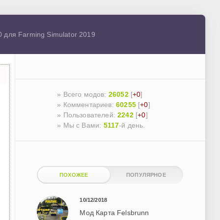
0 для Farming Simulator 2019
» Всего модов:
26052
[
+0
]
» Комментариев:
60255
[
+0
]
» Пользователей:
2242
[
+0
]
»
Мы с Вами:
5117
-й день.
ПОХОЖЕЕ
ПОПУЛЯРНОЕ
10/12/2018
Мод Карта Felsbrunn