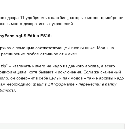
и нет двора.11 удобряемых пастбищ, которые можно приобрести
илось много декоративных украшений.
nyFarmingLS Edit в FS19:
архива с помощью соответствующей кнопки ниже. Моды на
т расширение любое отличное от «.exe»!
p" – извлекать ничего не надо из данного архива, а всего
модификациям, хотя бывают и исключения. Если же скаченный
авило, он содержит в себе целый пак модов – такие архивы надо
 вам необходимо:
файл в ZIP формате - перенести в папку
9/mods/
.