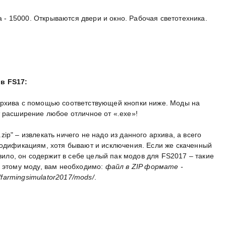
на - 15000. Открываются двери и окно. Рабочая светотехника.
в FS17:
архива с помощью соответствующей кнопки ниже. Моды на
т расширение любое отличное от «.exe»!
p" – извлекать ничего не надо из данного архива, а всего
модификациям, хотя бывают и исключения. Если же скаченный
авило, он содержит в себе целый пак модов для FS2017 – такие
к этому моду, вам необходимо:
файл в ZIP формате -
armingsimulator2017/mods/
.