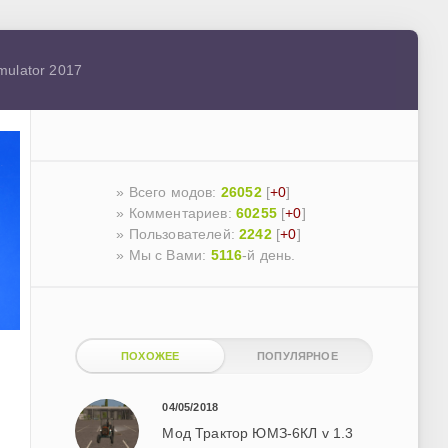
mulator 2017
» Всего модов:
26052
[
+0
]
» Комментариев:
60255
[
+0
]
» Пользователей:
2242
[
+0
]
»
Мы с Вами:
5116
-й день.
ПОХОЖЕЕ
ПОПУЛЯРНОЕ
04/05/2018
Мод Трактор ЮМЗ-6КЛ v 1.3