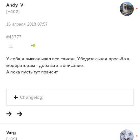
Andy_V
[+402]
16 апреля 2018 07:57
#43777
+9
У себя я выкладывал все списки. Убедительная просьба к
модераторам - добавьте в описание.
А пока пусть тут повисит
Changelog:
Varg
[+39]