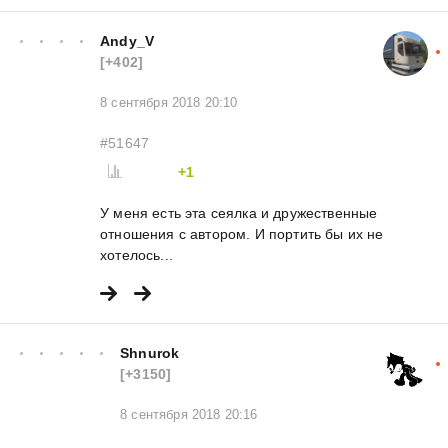
Andy_V
[+402]
8 сентября 2018 20:10
#51647
+1
У меня есть эта сеялка и дружественные
отношения с автором. И портить бы их не
хотелось...
Shnurok
[+3150]
8 сентября 2018 20:16