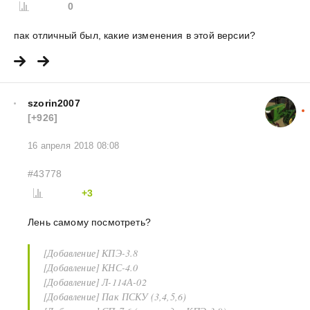
0
пак отличный был, какие изменения в этой версии?
szorin2007
[+926]
16 апреля 2018 08:08
#43778
+3
Лень самому посмотреть?
[Добавление] КПЭ-3.8
[Добавление] КНС-4.0
[Добавление] Л-114А-02
[Добавление] Пак ПСКУ (3,4,5,6)