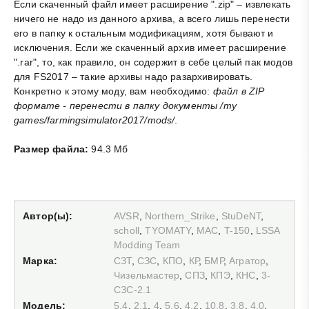
Если скаченный файл имеет расширение ".zip" – извлекать
ничего не надо из данного архива, а всего лишь перенести
его в папку к остальным модификациям, хотя бывают и
исключения. Если же скаченный архив имеет расширение
".rar", то, как правило, он содержит в себе целый пак модов
для FS2017 – такие архивы надо разархивировать.
Конкретно к этому моду, вам необходимо:
файл в ZIP
формате - перенести в папку документы /my
games/farmingsimulator2017/mods/
.
Размер файла:
94.3 Мб
Автор(ы):
AVSR
,
Northern_Strike
,
StuDeNT
,
scholl
,
TYOMATY
,
MAC
,
T-150
,
LSSA
Modding Team
Марка:
СЗТ
,
СЗС
,
КПО
,
КР
,
БМР
,
Агратор
,
Чизельмастер
,
СПЗ
,
КПЭ
,
КНС
,
3-
СЗС-2.1
Модель:
5.4
,
2.1
,
4
,
5.6
,
4.2
,
10.8
,
3.8
,
4.0
,