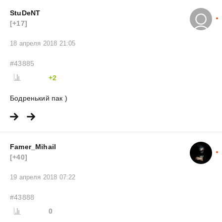
StuDeNT
[+17]
18 апреля 2018 21:05
#43885
+2
Бодренький пак )
Famer_Mihail
[+40]
19 апреля 2018 07:22
#43888
0