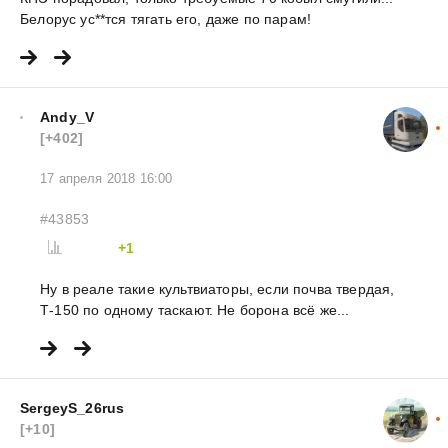
Белорус ус**тся тягать его, даже по парам!
Andy_V
[+402]
17 апреля 2018 16:00
#43853
+1
Ну в реале такие культвиаторы, если почва твердая,
Т-150 по одному таскают. Не борона всё же...
SergeyS_26rus
[+10]