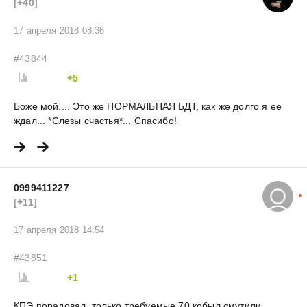
[+40]
17 апреля 2018 08:36
#43844
+5
Боже мой.... Это же НОРМАЛЬНАЯ БДТ, как же долго я ее
ждал... *Слезы счастья*... Спасибо!
0999411227
[+11]
17 апреля 2018 14:54
#43851
+1
КПЭ порадовал, только требуемые 70 кобыл смутили...