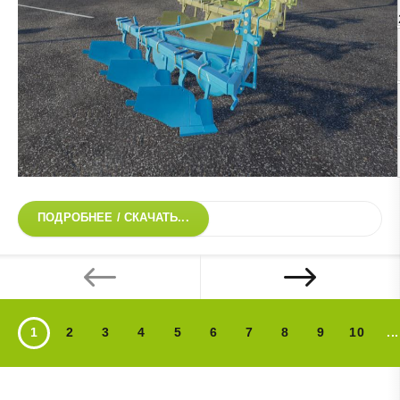
ПОДРОБНЕЕ / СКАЧАТЬ...
1
2
3
4
5
6
7
8
9
10
...