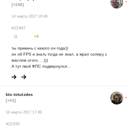
[+286]
14 марта 2017 18:49
#22887
+4
ты прикинь с какого он года))
он об FPS и знать тогда не знал, а жрал соляру с
маслом огого.....)))
А тут твой ФПС подвернулся...
kto-totutzdes
[+43]
16 марта 2017 17:49
#22935