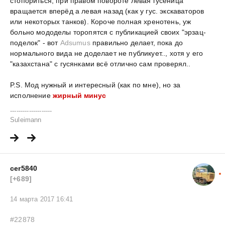
стопориться, при правом повороте левая гусеница
вращается вперёд а левая назад (как у гус. экскаваторов
или некоторых танков). Короче полная хренотень, уж
больно мододелы торопятся с публикацией своих "эрзац-
поделок" - вот
Adsumus
правильно делает, пока до
нормального вида не доделает не публикует.., хотя у его
"казахстана" с гусянками всё отлично сам проверял..
P.S. Мод нужный и интересный (как по мне), но за
исполнение
жирный минус
--------------------
Suleimann
cer5840
[+689]
14 марта 2017 16:41
#22878