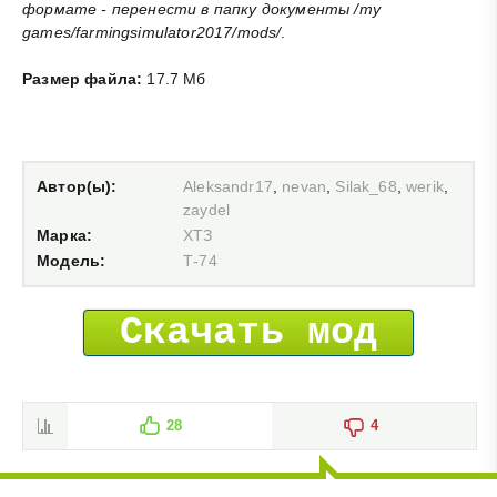
формате - перенести в папку документы /my
games/farmingsimulator2017/mods/
.
Размер файла:
17.7 Мб
Автор(ы):
Aleksandr17
,
nevan
,
Silak_68
,
werik
,
zaydel
Марка:
ХТЗ
Модель:
Т-74
Скачать мод
28
4