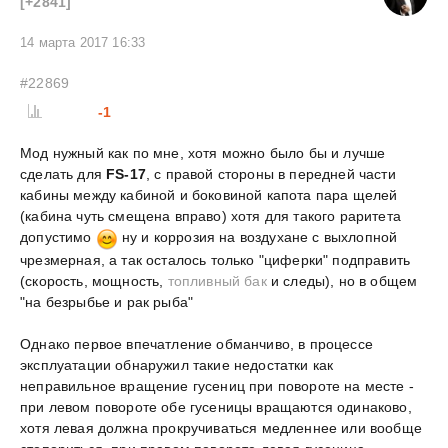
[+2841]
14 марта 2017 16:33
#22869
-1
Мод нужный как по мне, хотя можно было бы и лучше
сделать для
FS-17
, с правой стороны в передней части
кабины между кабиной и боковиной капота пара щелей
(кабина чуть смещена вправо) хотя для такого раритета
допустимо
ну и коррозия на воздухане с выхлопной
чрезмерная, а так осталось только "циферки" подправить
(скорость, мощность,
топливный бак
и следы), но в общем
"на безрыбье и рак рыба"
Однако первое впечатление обманчиво, в процессе
эксплуатации обнаружил такие недостатки как
неправильное вращение гусениц при повороте на месте -
при левом повороте обе гусеницы вращаются одинаково,
хотя левая должна прокручиваться медленнее или вообще