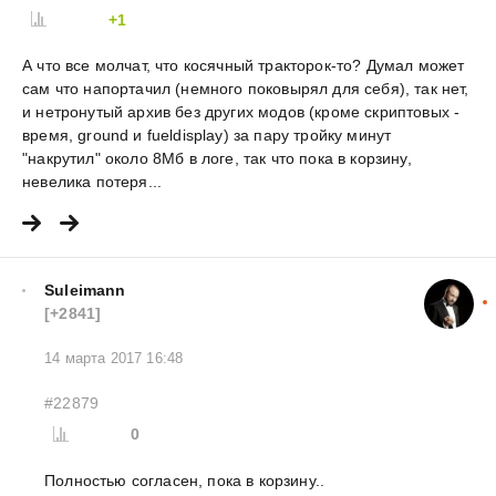
+1
А что все молчат, что косячный тракторок-то? Думал может
сам что напортачил (немного поковырял для себя), так нет,
и нетронутый архив без других модов (кроме скриптовых -
время, ground и fueldisplay) за пару тройку минут
"накрутил" около 8Мб в логе, так что пока в корзину,
невелика потеря...
Suleimann
[+2841]
14 марта 2017 16:48
#22879
0
Полностью согласен, пока в корзину..