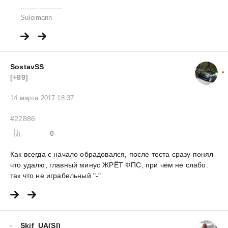
--------------------
Suleimann
SostavSS
[+89]
14 марта 2017 18:37
#22886
0
Как всегда с начало обрадовался, после теста сразу понял
что удалю, главный минус ЖРЁТ ФПС, при чём не слабо.
так что не играбельный "-"
Skif_UA(SI)