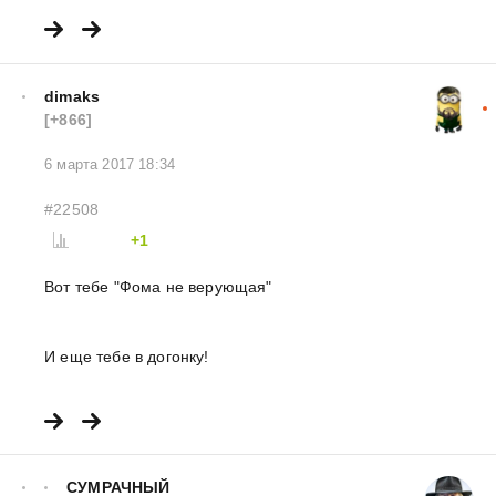
dimaks
[+866]
6 марта 2017 18:34
#22508
+1
Вот тебе "Фома не верующая"
И еще тебе в догонку!
СУМРАЧНЫЙ