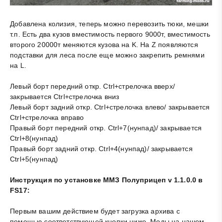
Добавлена колизия, теперь можно перевозить тюки, мешки
т.п. Есть два кузов вместимость первого 9000т, вместимость
второго 20000т меняются кузова на K. На Z появляются
подставки для леса после еще можно закрепить ремнями
на L.
Левый борт передний откр. Ctrl+стрелочка вверх/
закрывается Ctrl+стрелочка вниз
Левый борт задний откр. Ctrl+стрелочка влево/ закрывается
Ctrl+стрелочка вправо
Правый борт передний откр. Ctrl+7(нунпад)/ закрывается
Ctrl+8(нунпад)
Правый борт задний откр. Ctrl+4(нунпад)/ закрывается
Ctrl+5(нунпад)
Инструкция по установке ММЗ Полуприцеп v 1.1.0.0 в
FS17:
Первым вашим действием будет загрузка архива с
помощью соответствующей кнопки ниже. Моды на нашем