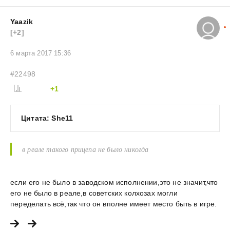
Yaazik
[+2]
6 марта 2017 15:36
#22498
+1
Цитата: She11
в реале такого прицепа не было никогда
если его не было в заводском исполнении,это не значит,что
его не было в реале,в советских колхозах могли
переделать всё,так что он вполне имеет место быть в игре.