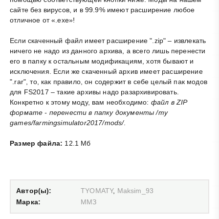
сайте без вирусов, и в 99.9% имеют расширение любое
отличное от «.exe»!
Если скаченный файл имеет расширение ".zip" – извлекать
ничего не надо из данного архива, а всего лишь перенести
его в папку к остальным модификациям, хотя бывают и
исключения. Если же скаченный архив имеет расширение
".rar", то, как правило, он содержит в себе целый пак модов
для FS2017 – такие архивы надо разархивировать.
Конкретно к этому моду, вам необходимо:
файл в ZIP
формате - перенести в папку документы /my
games/farmingsimulator2017/mods/
.
Размер файла:
12.1 Мб
Автор(ы):
TYOMATY
,
Maksim_93
Марка:
ММЗ