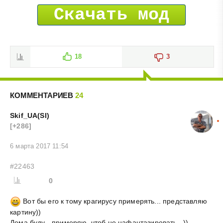
Скачать мод
18
3
КОММЕНТАРИЕВ
24
Skif_UA(SI)
[+286]
6 марта 2017 11:54
#22463
0
Вот бы его к тому крагирусу примерять... представляю
картину))
Дома буду - примеряю, чтоб не нафантазировать...))