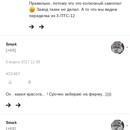
Правильно, потому что это колхозный самопал
Завод таких не делал. А то что мы видим
переделка из 3-ПТС-12.
Smak
[+68]
6 марта 2017 12:58
#22467
0
Ох.. какая красота... ! Срочно забираю на ферму...))))
Smak
[+68]