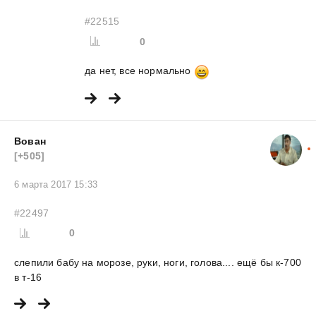
#22515
0
да нет, все нормально
Вован
[+505]
6 марта 2017 15:33
#22497
0
слепили бабу на морозе, руки, ноги, голова.... ещё бы к-700
в т-16