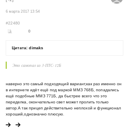
6 марта 2017 13:54
#22480
0
Цитата: dimaks
Это самопал из 3-ПТС-12Б
наверно это самый подходящий вариант,как раз именно он
в интернете идёт ещё под маркой ММЗ 768Б, попадались
ещё подобные ММЗ 771Б, да быстрее всего что это
переделка, окончательно свет может пролить только
автор.А так прицеп действительно неплохой и функционал
хороший,однозначно плюсую.