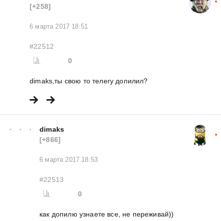
[+258]
6 марта 2017 18:51
#22512
0
dimaks,ты свою то телегу допилил?
dimaks
[+866]
6 марта 2017 18:53
#22513
0
как допилю узнаете все, не переживай))