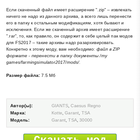
Если скаченный файл имеет расширение ".zip" – извлекать
ничего не надо из данного архива, а всего лишь перенести
его в папку к остальным модификациям, хотя бывают и
исключения. Если же скаченный архив имеет расширение
".rar", то, как правило, он содержит в себе целый пак модов
для FS2017 – такие архивы надо разархивировать.
Конкретно к этому моду, вам необходимо:
файл в ZIP
формате - перенести в папку документы /my
games/farmingsimulator2017/mods/
.
Размер файла:
7.5 Мб
Автор(ы):
GIANTS
,
Caesus Regno
Марка:
Kotte
,
Garant
,
TSA
Модель:
Garant
,
TSA
,
30000