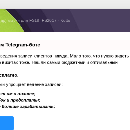
др) марки для FS19, FS2017 - Kotte
м Telegram-боте
з ведения записи клиентов никуда. Мало того, что нужно видеть
 о визитах тоже. Нашли самый бюджетный и оптимальный
сплатно
.
рый упрощает ведение записей:
ет им о визите;
бэк и предоплаты;
т больше зарабатывать;