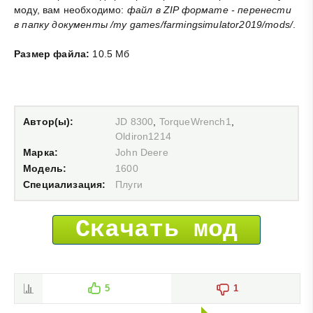
моду, вам необходимо:
файл в ZIP формате - перенести
в папку документы /my games/farmingsimulator2019/mods/
.
Размер файла:
10.5 Мб
Автор(ы):
JD 8300
,
TorqueWrench1
,
Oldiron1214
Марка:
John Deere
Модель:
1600
Специализация:
Плуги
Скачать мод
5
1