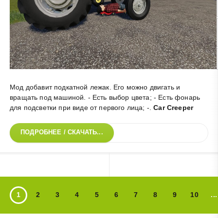
Мод добавит подкатной лежак. Его можно двигать и
вращать под машиной. - Есть выбор цвета; - Есть фонарь
для подсветки при виде от первого лица; -
.
Car Creeper
ПОДРОБНЕЕ / СКАЧАТЬ...
1
2
3
4
5
6
7
8
9
10
...