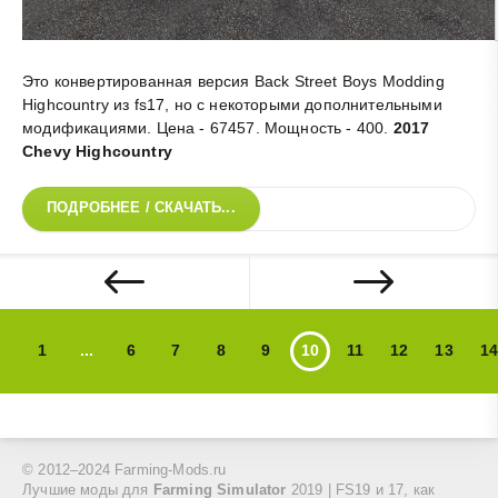
Это конвертированная версия Back Street Boys Modding
Highcountry из fs17, но с некоторыми дополнительными
модификациями. Цена - 67457. Мощность - 400
.
2017
Chevy Highcountry
ПОДРОБНЕЕ / СКАЧАТЬ...
1
...
6
7
8
9
10
11
12
13
14
© 2012–2024 Farming-Mods.ru
Лучшие моды для
Farming Simulator
2019 | FS19 и 17, как