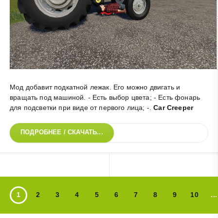
Мод добавит подкатной лежак. Его можно двигать и
вращать под машиной. - Есть выбор цвета; - Есть фонарь
для подсветки при виде от первого лица; -
.
Car Creeper
ПОДРОБНЕЕ / СКАЧАТЬ...
1
2
3
4
5
6
7
8
9
10
...