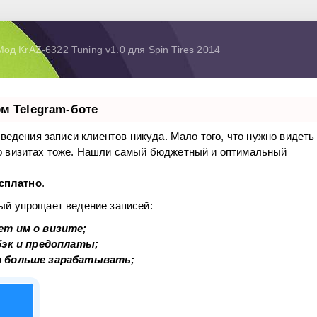
од KrAZ-6322 Tuning v1.0 для Spin Tires 2014
м Telegram-боте
з ведения записи клиентов никуда. Мало того, что нужно видеть
 о визитах тоже. Нашли самый бюджетный и оптимальный
сплатно
.
рый упрощает ведение записей:
ет им о визите;
бэк и предоплаты;
т больше зарабатывать;