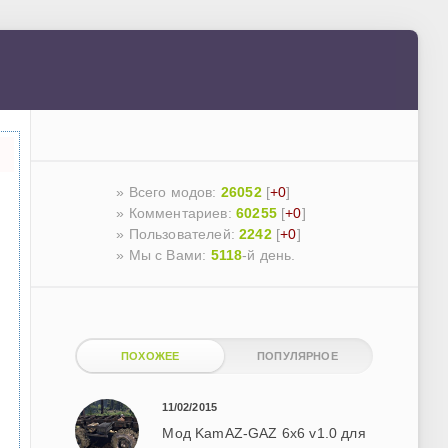
» Всего модов:
26052
[
+0
]
» Комментариев:
60255
[
+0
]
» Пользователей:
2242
[
+0
]
»
Мы с Вами:
5118
-й день.
ПОХОЖЕЕ
ПОПУЛЯРНОЕ
11/02/2015
Мод KamAZ-GAZ 6x6 v1.0 для