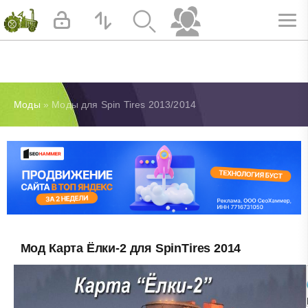
Моды
» Моды для Spin Tires 2013/2014
Мод Карта Ёлки-2 для SpinTires 2014