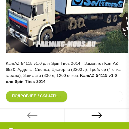
KamAZ-54115 v1.0 для Spin Tires 2014 - Заменяет KamAZ-
6520. Аддоны: Сцепка, Цистерна (3200 л), Трейлер (4 очка
гаража), Запчасти (800 л, 1200 очков
.
KamAZ-54115 v1.0
для Spin Tires 2014
ПОДРОБНЕЕ / СКАЧАТЬ...