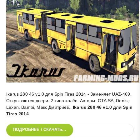
Ikarus 280 46 v1.0 для Spin Tires 2014 - Заменяет UAZ-469.
Открываются двери. 2 типа колёс. Авторы: GTA SA, Denis,
Lexan, Bambi, Макс Дмитриев,
.
Ikarus 280 46 v1.0 для Spin
Tires 2014
ПОДРОБНЕЕ / СКАЧАТЬ...