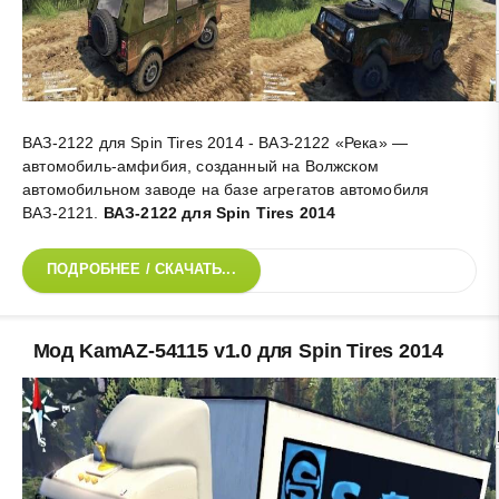
ВАЗ-2122 для Spin Tires 2014 - ВАЗ-2122 «Река» —
автомобиль-амфибия, созданный на Волжском
автомобильном заводе на базе агрегатов автомобиля
ВАЗ-2121
.
ВАЗ-2122 для Spin Tires 2014
ПОДРОБНЕЕ / СКАЧАТЬ...
Мод KamAZ-54115 v1.0 для Spin Tires 2014