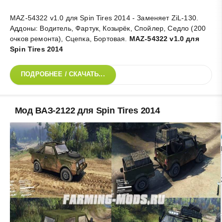
MAZ-54322 v1.0 для Spin Tires 2014 - Заменяет ZiL-130.
Аддоны: Водитель, Фартук, Козырёк, Спойлер, Седло (200
очков ремонта), Сцепка, Бортовая
.
MAZ-54322 v1.0 для
Spin Tires 2014
ПОДРОБНЕЕ / СКАЧАТЬ...
Мод ВАЗ-2122 для Spin Tires 2014