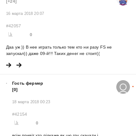
[+24]
16 марта 2018 20:07
#42057
0
Даа уж )) В нее играть только тем кто ни разу FS не
запускал)) даже 09-й!!! Таких денег не стоит((
Гость фермер
[0]
18 марта 2018 00:23
#42154
0
всім привіт хто підкаже як цю гру скачати і