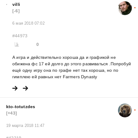
villi
[-6]
6 мая 2018 07:02
#44973
0
А игра и действительно хороша да и графикой не
обижена фс 17 ей долго до этого развиваться .Попробуй
ещё одну игру она по графе нет так хороша, но по
гимплею ей равных нет Farmers Dynasty
kto-totutzdes
[+43]
19 марта 2018 11:47