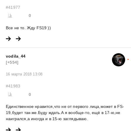
#41977
0
Все не то. Жду FS19 ))
vodila_44
[+554]
16 марта 2018 13:08
#41983
0
Единственное нравится,что не от первого лица,может в FS-
19,будет так-же.Буду ждать.А я вообще-то, ещё в 17-ю,не
наигрался,а иногда и в 15-ю заглядываю.