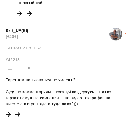
то левый сайт.
Skif_UA(SI)
[+286]
19 марта 2018 10:24
#42213
0
Торентом пользоваться не умеешь?
Судя по комментариям , пожалуй воздержусь... только
терзают смутные сомнения.... на видео так графон на
высоте а в игре тогда откуда лажа?)))