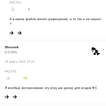
#42261
0
А в каком файле менял разрешение, а то так и не нашел
?
Shnurok
[+3150]
19 марта 2018 18:15
#42243
+2
Я вообще воспринимаю эту игру как донор для модов ФС