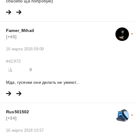
спасибо ща попробую)
Famer_Mihail
[+40]
16 марта 2018 09:09
#41972
0
Мда, гусянки они делать не умеют...
Rus501502
[+34]
16 марта 2018 10:57