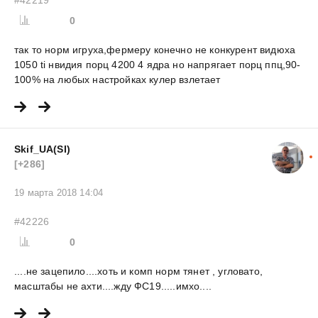
#42219
0
так то норм игруха,фермеру конечно не конкурент видюха
1050 ti нвидия порц 4200 4 ядра но напрягает порц ппц,90-
100% на любых настройках кулер взлетает
Skif_UA(SI)
[+286]
19 марта 2018 14:04
#42226
0
....не зацепило....хоть и комп норм тянет , угловато,
масштабы не ахти....жду ФС19.....имхо....