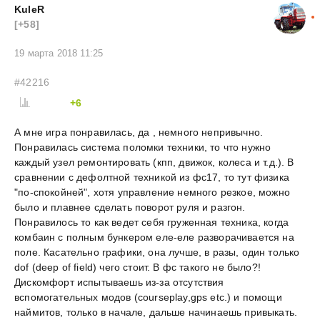
KuleR
[+58]
19 марта 2018 11:25
#42216
+6
А мне игра понравилась, да , немного непривычно.
Понравилась система поломки техники, то что нужно
каждый узел ремонтировать (кпп, движок, колеса и т.д.). В
сравнении с дефолтной техникой из фс17, то тут физика
"по-спокойней", хотя управление немного резкое, можно
было и плавнее сделать поворот руля и разгон.
Понравилось то как ведет себя груженная техника, когда
комбаин с полным бункером еле-еле разворачивается на
поле. Касательно графики, она лучше, в разы, один только
dof (deep of field) чего стоит. В фс такого не было?!
Дискомфорт испытываешь из-за отсутствия
вспомогательных модов (courseplay,gps etc.) и помощи
наймитов, только в начале, дальше начинаешь привыкать.