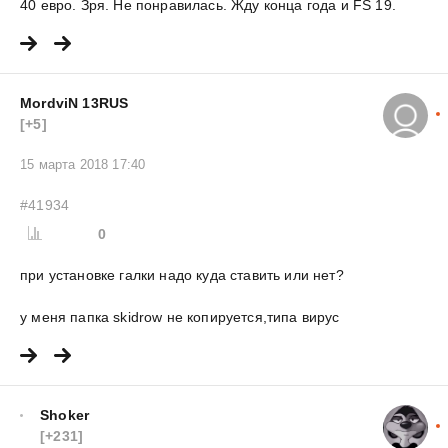
40 евро. Зря. Не понравилась. Жду конца года и FS 19.
MordviN 13RUS
[+5]
15 марта 2018 17:40
#41934
0
при установке галки надо куда ставить или нет?
у меня папка skidrow не копируется,типа вирус
Shoker
[+231]