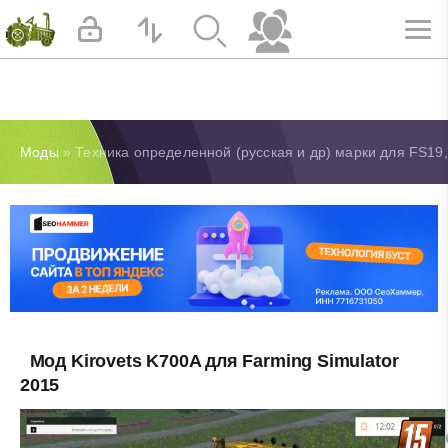
Моды
» Техника определенной (русская и др) марки для FS19,
Мод Kirovets K700A для Farming Simulator
2015