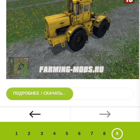
ПОДРОБНЕЕ / СКАЧАТЬ...
1
2
3
4
5
6
7
8
9