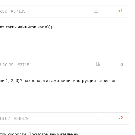
+1
5:30
#37135
я таких чайников как я)))
0
8 20:09
#37151
и 1, 2, 3)? нахрена эти заморочки, инструкции. скриптов
-2
16:07
#38679
три скорости. Посмотри внимательней.