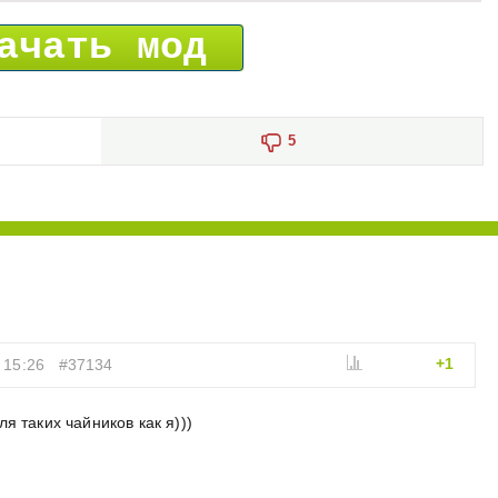
ачать мод
5
+1
 15:26
#37134
я таких чайников как я)))