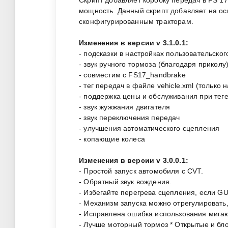
мощность. Данный скрипт добавляет на ос
сконфигурированным тракторам.
Изменения в версии v 3.1.0.1:
- подсказки в настройках пользовательско
- звук ручного тормоза (благодаря приколу
- совместим с FS17_handbrake
- тег передач в файле vehicle.xml (только 
- поддержка цены и обслуживания при тег
- звук жужжания двигателя
- звук переключения передач
- улучшения автоматического сцепления
- копающие колеса
Изменения в версии v 3.0.0.1:
- Простой запуск автомобиля с CVT.
- Обратный звук вождения.
- Избегайте перегрева сцепления, если GUI
- Механизм запуска можно отрегулировать,
- Исправлена ​​ошибка использования мига
- Лучше моторный тормоз * Открытые и б