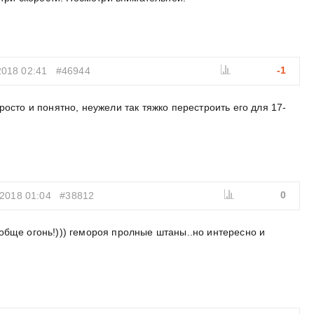
-1
2018 02:41
#46944
 просто и понятно, неужели так тяжко перестроить его для 17-
0
2018 01:04
#38812
обще огонь!))) гемороя пролные штаны..но интересно и