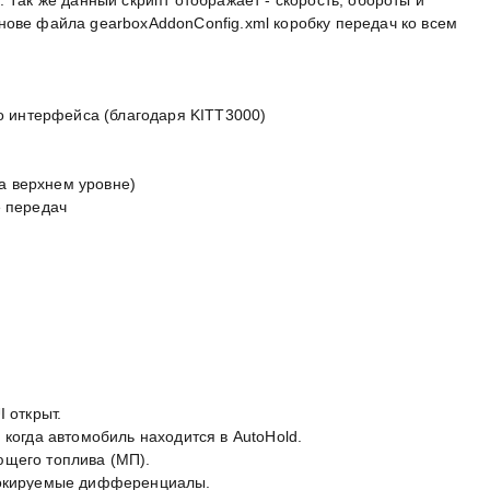
нове файла gearboxAddonConfig.xml коробку передач ко всем
го интерфейса (благодаря KITT3000)
)
на верхнем уровне)
е передач
 открыт.
 когда автомобиль находится в AutoHold.
ющего топлива (МП).
локируемые дифференциалы.