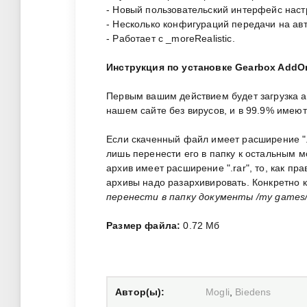
- Новый пользовательский интерфейс наст
- Несколько конфигураций передачи на ав
- Работает с _moreRealistic.
Инструкция по установке Gearbox AddO
Первым вашим действием будет загрузка 
нашем сайте без вирусов, и в 99.9% имею
Если скаченный файл имеет расширение ".zi
лишь перенести его в папку к остальным 
архив имеет расширение ".rar", то, как пр
архивы надо разархивировать. Конкретно 
перенести в папку документы /my games/f
Размер файла:
0.72 Мб
Автор(ы):
Mogli
,
Biedens