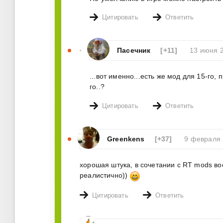
Цитировать
Ответить
Пасечник
[+11]
13 июня 
...вот именно...есть же мод для 15-го,
го..?
Цитировать
Ответить
Greenkens
[+37]
9 февраля 
хорошая штука, в сочетании с RT mods во
реалистично))
Цитировать
Ответить