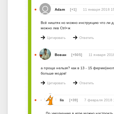
Adam
[+1]
11 января 2018 1
Всё ништяк но можно инструкцию что ли дл
можно лев Ctrl+ж
Цитировать
Ответить
Вован
[+505]
11 января 201
а проще нельзя? как в 13 - 15 ферме(кнопк
больше модов!
Цитировать
Ответить
lis
[+39]
7 февраля 2018 
По умолчанию в игре можно настроить 