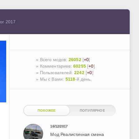
or 2017
» Всего модов:
26052
[
+0
]
» Комментариев:
60255
[
+0
]
» Пользователей:
2242
[
+0
]
»
Мы с Вами:
5118
-й день.
ПОХОЖЕЕ
ПОПУЛЯРНОЕ
16/12/2017
Мод Реалистичная смена