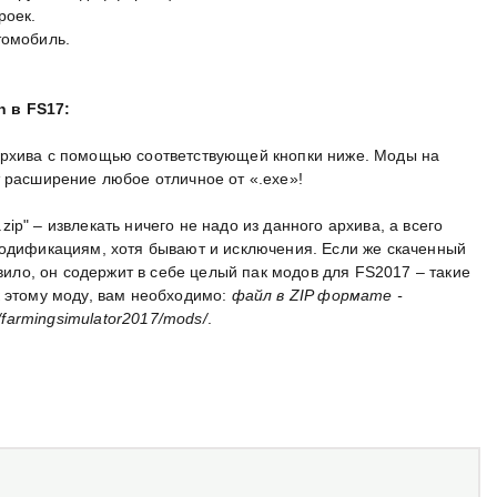
роек.
томобиль.
n в FS17:
архива с помощью соответствующей кнопки ниже. Моды на
т расширение любое отличное от «.exe»!
p" – извлекать ничего не надо из данного архива, а всего
модификациям, хотя бывают и исключения. Если же скаченный
авило, он содержит в себе целый пак модов для FS2017 – такие
к этому моду, вам необходимо:
файл в ZIP формате -
armingsimulator2017/mods/
.