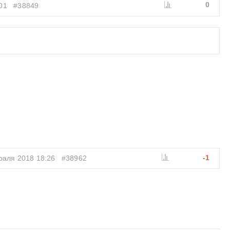
0
01
#38849
-1
раля 2018 18:26
#38962