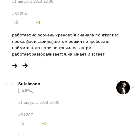
31 августа 2018 22:36
#51204
+1
работает,но ооочень хреново!я сначала по джипиэс
поехал(мои скрины),потом решил попробовать
наймита.пока поле не кончилось норм
работает,разворачивается,начинает и встает!
Suleimann
[+2841]
31 августа 2018 22:40
#51207
+2