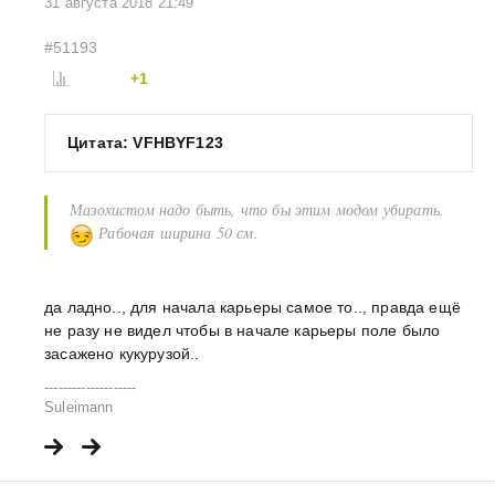
31 августа 2018 21:49
#51193
+1
Цитата: VFHBYF123
Мазохистом надо быть, что бы этим модом убирать.
Рабочая ширина 50 см.
да ладно.., для начала карьеры самое то.., правда ещё
не разу не видел чтобы в начале карьеры поле было
засажено кукурузой..
--------------------
Suleimann