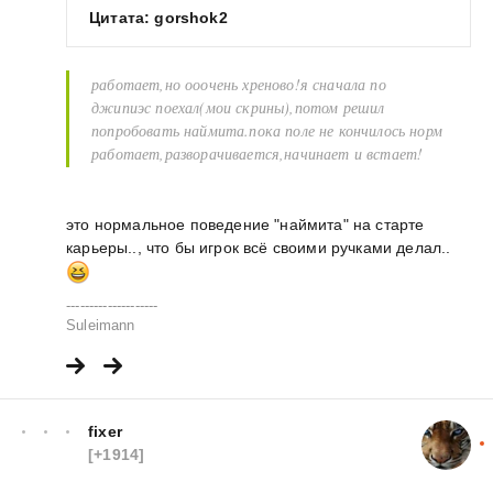
Цитата: gorshok2
работает,но ооочень хреново!я сначала по
джипиэс поехал(мои скрины),потом решил
попробовать наймита.пока поле не кончилось норм
работает,разворачивается,начинает и встает!
это нормальное поведение "наймита" на старте
карьеры.., что бы игрок всё своими ручками делал..
--------------------
Suleimann
fixer
[+1914]