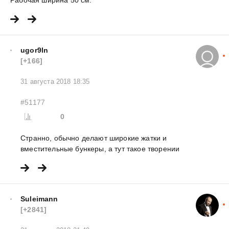
ugor9ln
[+166]
31 августа 2018 18:35
#51177
0
Странно, обычно делают широкие жатки и
вместительные бункеры, а тут такое творении
Suleimann
[+2841]