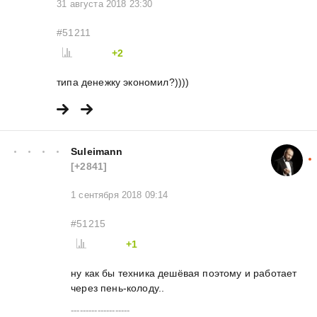
31 августа 2018 23:30
#51211
+2
типа денежку экономил?))))
Suleimann
[+2841]
1 сентября 2018 09:14
#51215
+1
ну как бы техника дешёвая поэтому и работает
через пень-колоду..
--------------------