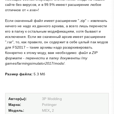
сайте без вирусов, и в 99.9% имеют расширение любое
отличное от «.exe»!
Если скаченный файл имеет расширение ".zip" – извлекать
ничего не надо из данного архива, а всего лишь перенести
его в папку к остальным модификациям, хотя бывают и
исключения. Если же скаченный архив имеет расширение
".rar", то, как правило, он содержит в себе целый пак модов
для FS2017 – такие архивы надо разархивировать.
Конкретно к этому моду, вам необходимо:
файл в ZIP
формате - перенести в папку документы /my
games/farmingsimulator2017/mods/
.
Размер файла:
5.3 Мб
Автор(ы):
3P Modding
Марка:
Pottinger
Модель:
MEX
,
2