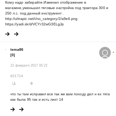
Кому надо забирайте.Изменил отображение в
магазине,уменьшил тяговые настройка под трактора 300 и
250 л.с. под данный инструмент .
http://ultrapic.net/i/no_category/2/a9e6.png
https://yadi.sk/d/VCYr32wG3ELgJp
tema86
[0]
22 февраля 2017 05:22
#21714
0
что ты там исправил все так же вам походу дел н ех тяга
как была 95 так и есть лихт 14