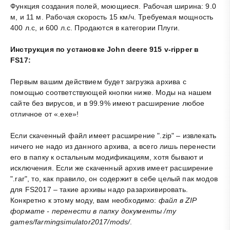
Функция создания полей, моющиеся. Рабочая ширина: 9.0
м, и 11 м. Рабочая скорость 15 км/ч. Требуемая мощность
400 л.с, и 600 л.с. Продаются в категории Плуги.
Инструкция по установке John deere 915 v-ripper в
FS17:
Первым вашим действием будет загрузка архива с
помощью соответствующей кнопки ниже. Моды на нашем
сайте без вирусов, и в 99.9% имеют расширение любое
отличное от «.exe»!
Если скаченный файл имеет расширение ".zip" – извлекать
ничего не надо из данного архива, а всего лишь перенести
его в папку к остальным модификациям, хотя бывают и
исключения. Если же скаченный архив имеет расширение
".rar", то, как правило, он содержит в себе целый пак модов
для FS2017 – такие архивы надо разархивировать.
Конкретно к этому моду, вам необходимо:
файл в ZIP
формате - перенести в папку документы /my
games/farmingsimulator2017/mods/
.