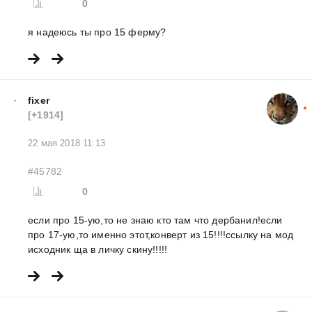
0
я надеюсь ты про 15 ферму?
fixer
[+1914]
22 мая 2018 11:13
#45782
0
если про 15-ую,то не знаю кто там что дербанил!если
про 17-ую,то именно этот,конверт из 15!!!!ссылку на мод
исходник ща в личку скину!!!!!