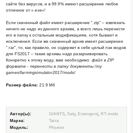
сайте без вирусов, и в 99.9% имеют расширение любое
отличное от «.exe»!
Если скаченный файл имеет расширение ".zip" – извлекать
ничего не надо из данного архива, а всего лишь перенести
его в папку к остальным модификациям, хотя бывают и
исключения. Если же скаченный архив имеет расширение
".rar", то, как правило, он содержит в себе целый пак модов
для FS2017 – такие архивы надо разархивировать.
Конкретно к этому моду, вам необходимо:
файл в ZIP
формате - перенести в папку документы /my
games/farmingsimulator2017/mods/
.
Размер файла:
21.9 Мб
Автор(ы):
GIANTS
,
Saty
,
Eraevgenij
,
RT-mods
Марка:
Tatra
Модель:
Phoenix