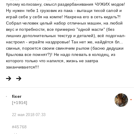
тупому колхозану, смысл раздербанивания ЧУЖИХ модов!
Ну нужен тебе 1 грузовик из пака - вытащи тихой сапой и
играй себе у себя на компе! Нахрена его в сеть кидать?!
Собрал человек целый набор отличных машин, на любой
вкус и потребности, все примерно "одной масти" (без
лишних дополнительных текстур и деталей), всё подогнал-
настроил - играйте наздоровье! Так нет же, найдётся бл...
свинья, пороется своим свинячим рылом (басню дедушки
Крылова все помнят?)! Не надо плевать в колодец, из
которого только что напился, жизнь не завтра
заканчивается!!!
fixer
[+1914]
22 мая 2018 07:33
#45768