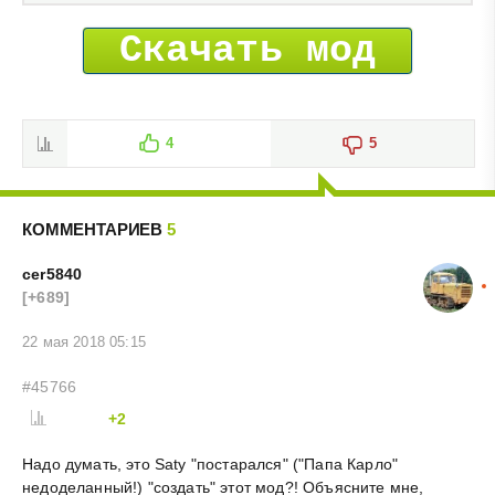
Скачать мод
4
5
КОММЕНТАРИЕВ
5
cer5840
[+689]
22 мая 2018 05:15
#45766
+2
Надо думать, это Saty "постарался" ("Папа Карло"
недоделанный!) "создать" этот мод?! Объясните мне,