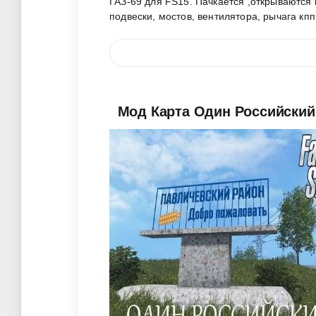
ГАЗ-69 для FS15. Пачкается ,открываются 
подвески, мостов, вентилятора, рычага кпп
Мод Карта Один Российский к