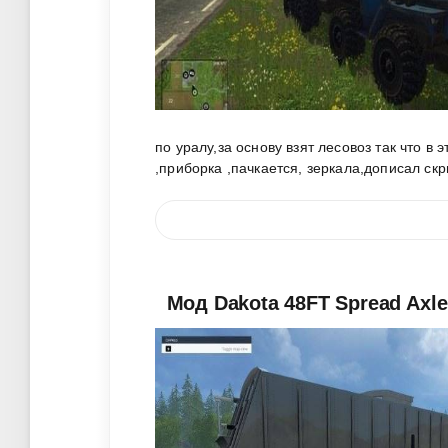
по уралу,за основу взят лесовоз так что 
,приборка ,пачкается, зеркала,дописал скр
Мод Dakota 48FT Spread Axle 