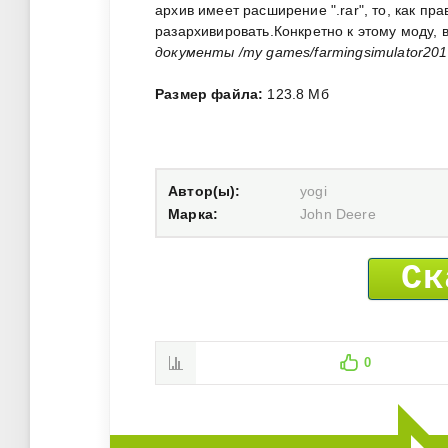
архив имеет расширение ".rar", то, как пр
разархивировать.Конкретно к этому моду,
документы /my games/farmingsimulator201
Размер файла:
123.8 Мб
Автор(ы):
yogi
Марка:
John Deere
Ск
0