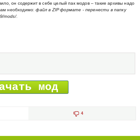
авило, он содержит в себе целый пак модов – такие архивы надо
 вам необходимо:
файл в ZIP формате - перенести в папку
9/mods/
.
ачать мод
4