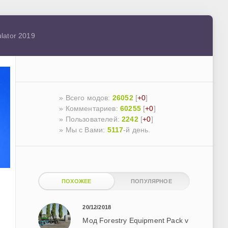
lator 2019
» Всего модов:
26052
[
+0
]
» Комментариев:
60255
[
+0
]
» Пользователей:
2242
[
+0
]
»
Мы с Вами:
5117
-й день.
ПОХОЖЕЕ
ПОПУЛЯРНОЕ
20/12/2018
Мод Forestry Equipment Pack v