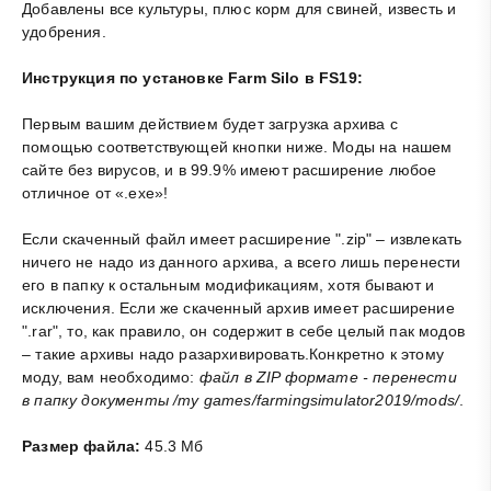
Добавлены все культуры, плюс корм для свиней, известь и
удобрения.
Инструкция по установке Farm Silo в FS19:
Первым вашим действием будет загрузка архива с
помощью соответствующей кнопки ниже. Моды на нашем
сайте без вирусов, и в 99.9% имеют расширение любое
отличное от «.exe»!
Если скаченный файл имеет расширение ".zip" – извлекать
ничего не надо из данного архива, а всего лишь перенести
его в папку к остальным модификациям, хотя бывают и
исключения. Если же скаченный архив имеет расширение
".rar", то, как правило, он содержит в себе целый пак модов
– такие архивы надо разархивировать.Конкретно к этому
моду, вам необходимо:
файл в ZIP формате - перенести
в папку документы /my games/farmingsimulator2019/mods/
.
Размер файла:
45.3 Мб