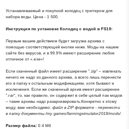
Устанавливаемый и покупной колодец с триггером для
набора воды. Цена - 1 500.
Инструкция по установке Колодец с водой в FS19:
Первым вашим действием будет загрузка архива с
помощью соответствующей кнопки ниже. Моды на нашем
сайте без вирусов, и в 99.9% имеют расширение любое
отличное от «.exe»!
Если скаченный файл имеет расширение ".zip" – извлекать
ничего не надо из данного архива, а всего лишь перенести
его в папку к остальным модификациям, хотя бывают и
исключения. Если же скаченный архив имеет расширение
".rar", то, как правило, он содержит в себе целый пак модов
– такие архивы надо разархивировать.Конкретно к этому
моду, вам необходимо:
файл в ZIP формате - перенести
в папку документы /my games/farmingsimulator2019/mods/
.
Размер файла:
0.4 Мб