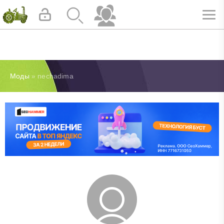
Моды
» nechadima