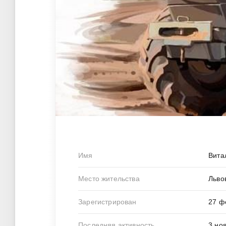
Имя
Вита
Место жительства
Льво
Зарегистрирован
27 ф
Последняя активность
3 но