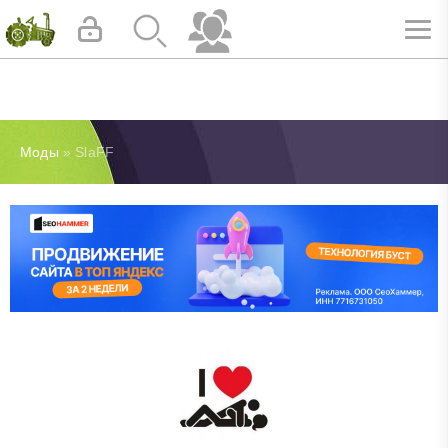
Моды
» SlaFF