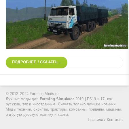
ПОДРОБНЕЕ / СКАЧАТЬ...
© 2012–2024 Farming-Mods.ru
Лучшие моды для
Farming Simulator
2019 | FS19 и 17, как
русские, так и иностранные. Скачать только лучшие новинки.
Моды техники, скрипты, тракторы, комбайны, прицепы, машины,
и другую русскую технику и карты.
Правила
/
Контакты