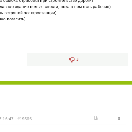
ена ошибка отрисовки при строительстве дороги)
 (главное здание нельзя снести, пока в нем есть рабочие)
ень ветряной электростанции)
чно погасить)
3
0
7 16:47
#19566