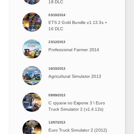
18 DLC
03/10/2014
ETS 2 Gold Bundle v1.13.3s +
16 DLC
23/12/2013
Professional Farmer 2014
16/10/2013
Agricultural Simulator 2013
09/09/2013
С грузом по Европе 3 \ Euro
Truck Simulator 2 (v1.4.12s)
12/07/2013
Euro Truck Simulator 2 (2012)