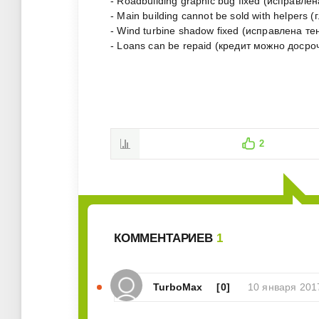
- Roadbuilding graphic bug fixed (исправл
- Main building cannot be sold with helpers
- Wind turbine shadow fixed (исправлена т
- Loans can be repaid (кредит можно досро
2
КОММЕНТАРИЕВ
1
TurboMax
[0]
10 января 201