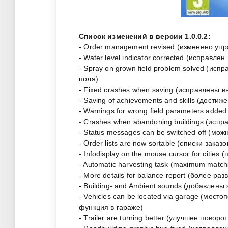
Список изменений в версии 1.0.0.2:
- Order management revised (изменено уп
- Water level indicator corrected (исправл
- Spray on grown field problem solved (и
поля)
- Fixed crashes when saving (исправлены 
- Saving of achievements and skills (дости
- Warnings for wrong field parameters add
- Crashes when abandoning buildings (исп
- Status messages can be switched off (мо
- Order lists are now sortable (списки зака
- Infodisplay on the mouse cursor for citi
- Automatic harvesting task (maximum matc
- More details for balance report (более ра
- Building- and Ambient sounds (добавлены
- Vehicles can be located via garage (мес
функция в гараже)
- Trailer are turning better (улучшен поворо