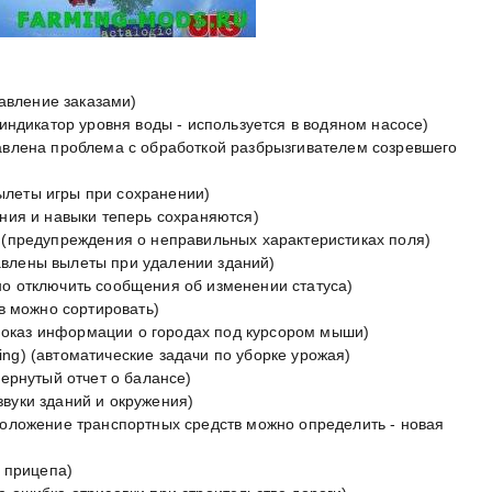
равление заказами)
ен индикатор уровня воды - используется в водяном насосе)
справлена проблема с обработкой разбрызгивателем созревшего
вылеты игры при сохранении)
жения и навыки теперь сохраняются)
ed (предупреждения о неправильных характеристиках поля)
равлены вылеты при удалении зданий)
жно отключить сообщения об изменении статуса)
зов можно сортировать)
es (показ информации о городах под курсором мыши)
hing) (автоматические задачи по уборке урожая)
звернутый отчет о балансе)
 звуки зданий и окружения)
тоположение транспортных средств можно определить - новая
т прицепа)