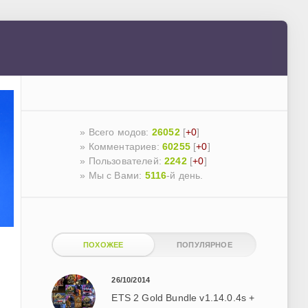
» Всего модов:
26052
[
+0
]
» Комментариев:
60255
[
+0
]
» Пользователей:
2242
[
+0
]
»
Мы с Вами:
5116
-й день.
ПОХОЖЕЕ
ПОПУЛЯРНОЕ
26/10/2014
ETS 2 Gold Bundle v1.14.0.4s +