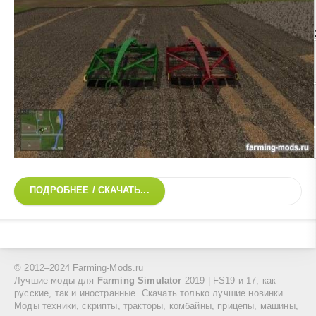
ПОДРОБНЕЕ / СКАЧАТЬ...
© 2012–2024 Farming-Mods.ru
Лучшие моды для
Farming Simulator
2019 | FS19 и 17, как
русские, так и иностранные. Скачать только лучшие новинки.
Моды техники, скрипты, тракторы, комбайны, прицепы, машины,