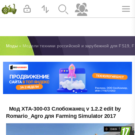
Моды
» Модели техники российской и зарубежной для FS19, F
Мод ХТА-300-03 Слобожанец v 1.2.2 edit by
Romario_Agro для Farming Simulator 2017