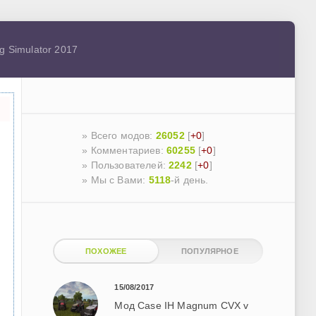
g Simulator 2017
» Всего модов:
26052
[
+0
]
» Комментариев:
60255
[
+0
]
» Пользователей:
2242
[
+0
]
»
Мы с Вами:
5118
-й день.
ПОХОЖЕЕ
ПОПУЛЯРНОЕ
15/08/2017
Мод Case IH Magnum CVX v