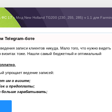
а ФС 17
» Мод New Holland TG200 (230, 255, 285) v 1.1 для Farmin
м Telegram-боте
з ведения записи клиентов никуда. Мало того, что нужно видеть
 о визитах тоже. Нашли самый бюджетный и оптимальный
сплатно
.
рый упрощает ведение записей:
ет им о визите;
бэк и предоплаты;
т больше зарабатывать;