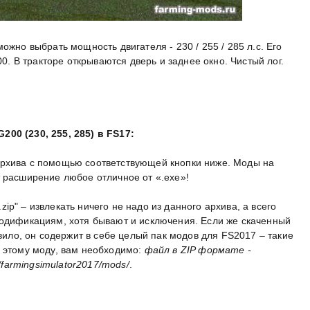
ожно выбрать мощность двигателя - 230 / 255 / 285 л.с. Его
00. В тракторе открываются дверь и заднее окно. Чистый лог.
00 (230, 255, 285) в FS17:
архива с помощью соответствующей кнопки ниже. Моды на
т расширение любое отличное от «.exe»!
p" – извлекать ничего не надо из данного архива, а всего
модификациям, хотя бывают и исключения. Если же скаченный
авило, он содержит в себе целый пак модов для FS2017 – такие
к этому моду, вам необходимо:
файл в ZIP формате -
armingsimulator2017/mods/
.