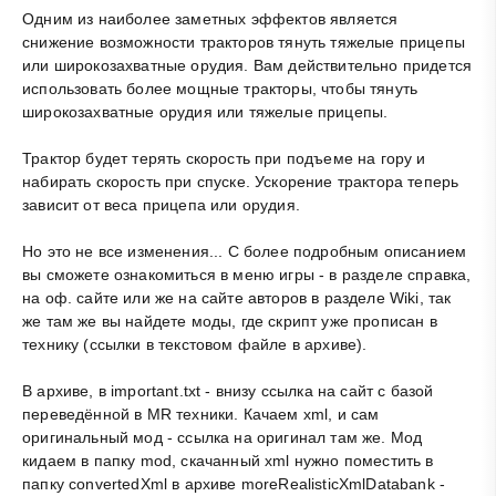
Одним из наиболее заметных эффектов является
снижение возможности тракторов тянуть тяжелые прицепы
или широкозахватные орудия. Вам действительно придется
использовать более мощные тракторы, чтобы тянуть
широкозахватные орудия или тяжелые прицепы.
Трактор будет терять скорость при подъеме на гору и
набирать скорость при спуске. Ускорение трактора теперь
зависит от веса прицепа или орудия.
Но это не все изменения... С более подробным описанием
вы сможете ознакомиться в меню игры - в разделе справка,
на оф. сайте или же на сайте авторов в разделе Wiki, так
же там же вы найдете моды, где скрипт уже прописан в
технику (ссылки в текстовом файле в архиве).
В архиве, в important.txt - внизу ссылка на сайт с базой
переведённой в MR техники. Качаем xml, и сам
оригинальный мод - ссылка на оригинал там же. Мод
кидаем в папку mod, скачанный xml нужно поместить в
папку convertedXml в архиве moreRealisticXmlDatabank -