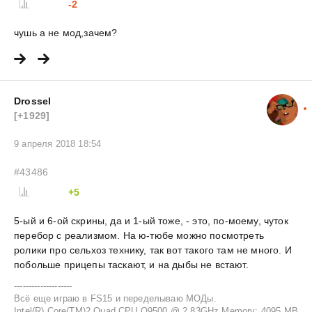
-2
чушь а не мод,зачем?
Drossel
[+1929]
9 апреля 2018 18:54
#43486
+5
5-ый и 6-ой скрины, да и 1-ый тоже, - это, по-моему, чуток
перебор с реализмом. На ю-тюбе можно посмотреть
ролики про сельхоз технику, так вот такого там не много. И
побольше прицепы таскают, и на дыбы не встают.
--------------------
Всё еще играю в FS15 и переделываю МОДы.
Intel(R) Core(TM)2 Quad CPU Q9500 @ 2.83GHz Memory: 4095 MB