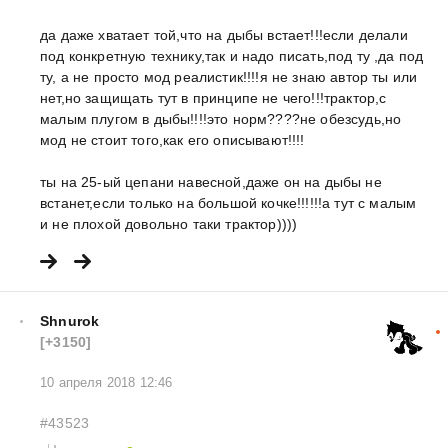
да даже хватает той,что на дыбы встает!!!если делали
под конкретную технику,так и надо писать,под ту ,да под
ту, а не просто мод реалистик!!!!я не знаю автор ты или
нет,но защищать тут в принципе не чего!!!трактор,с
малым плугом в дыбы!!!!это норм????не обезсудь,но
мод не стоит того,как его описывают!!!!
ты на 25-ый цепани навесной,даже он на дыбы не
встанет,если только на большой кочке!!!!!!а тут с малым
и не плохой довольно таки трактор))))
Shnurok
[+3150]
10 апреля 2018 12:46
#43523