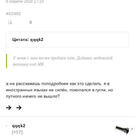
9 апреля 2018 17:23
#43482
0
Цитата: qqqk2
У меня с ним тоже проблем нет. Добавил модовской
техники под MR.
а не расскажешь поподробнее как это сделать. я в
иностранных языках не силён, покопался в гугле, но
путного ничего не вышло?
qqqk2
[+17]