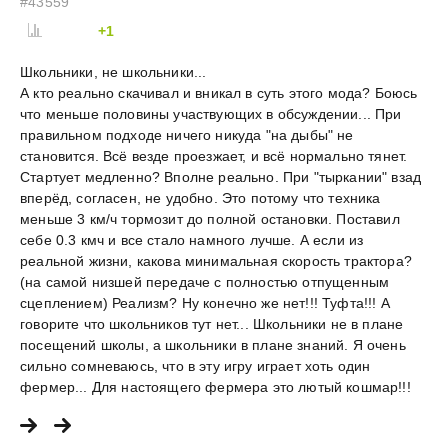
#43559
+1
Школьники, не школьники...
А кто реально скачивал и вникал в суть этого мода? Боюсь
что меньше половины участвующих в обсуждении... При
правильном подходе ничего никуда "на дыбы" не
становится. Всё везде проезжает, и всё нормально тянет.
Стартует медленно? Вполне реально. При "тыркании" взад
вперёд, согласен, не удобно. Это потому что техника
меньше 3 км/ч тормозит до полной остановки. Поставил
себе 0.3 кмч и все стало намного лучше. А если из
реальной жизни, какова минимальная скорость трактора?
(на самой низшей передаче с полностью отпущенным
сцеплением) Реализм? Ну конечно же нет!!! Туфта!!! А
говорите что школьников тут нет... Школьники не в плане
посещений школы, а школьники в плане знаний. Я очень
сильно сомневаюсь, что в эту игру играет хоть один
фермер... Для настоящего фермера это лютый кошмар!!!