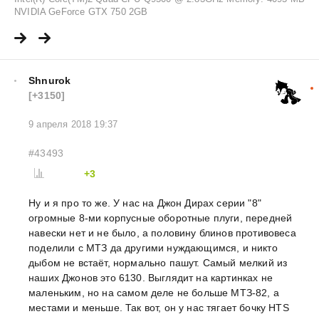
NVIDIA GeForce GTX 750 2GB
Shnurok
[+3150]
9 апреля 2018 19:37
#43493
+3
Ну и я про то же. У нас на Джон Дирах серии "8"
огромные 8-ми корпусные оборотные плуги, передней
навески нет и не было, а половину блинов противовеса
поделили с МТЗ да другими нуждающимся, и никто
дыбом не встаёт, нормально пашут. Самый мелкий из
наших Джонов это 6130. Выглядит на картинках не
маленьким, но на самом деле не больше МТЗ-82, а
местами и меньше. Так вот, он у нас тягает бочку HTS