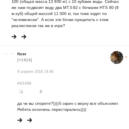
100 (общая масса 13 900 кг) с 10 кубами воды. Сейчас
же нам подвозят воду два МТЗ-82 с бочками HTS 80 (8
м.куб) общей массой 11 000 кг, так тоже ездят по
"человечески". А если эти бочки прицепить с этим
реалистиком так же в игре?
fixer
[+1914]
9 апреля 2018 19:48
#43496
0
да че вы спорите?))))5 скрин с верху все объясняет.
Ребята оооочень перестарались))))