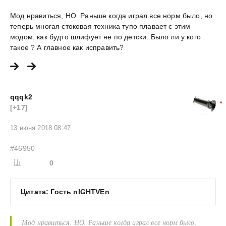
Мод нравиться, НО. Раньше когда играл все норм было, но
теперь многая стоковая техника тупо плавает с этим
модом, как будто шлифует не по детски. Было ли у кого
такое ? А главное как исправить?
qqqk2
[+17]
13 июня 2018 08:47
#46950
0
Цитата: Гость nIGHTVEn
Мод нравиться, НО. Раньше когда играл все норм было,