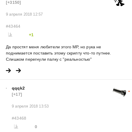
[+3150]
9 апреля 2018 12:57
#43464
+1
Да простят меня любители этого МР, но рука не
поднимается поставить этому скрипту что-то путнее.
Слишком перегнули палку с "реальностью"
qqqk2
[+17]
9 апреля 2018 13:53
#43468
0