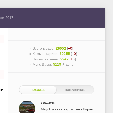
tor 2017
» Всего модов:
26052
[
+0
]
» Комментариев:
60255
[
+0
]
» Пользователей:
2242
[
+0
]
»
Мы с Вами:
5119
-й день.
ни
ПОХОЖЕЕ
ПОПУЛЯРНОЕ
12/11/2018
Мод Русская карта село Курай