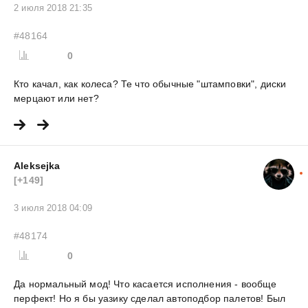
2 июля 2018 21:35
#48164
0
Кто качал, как колеса? Те что обычные "штамповки", диски
мерцают или нет?
Aleksejka
[+149]
3 июля 2018 04:09
#48174
0
Да нормальный мод! Что касается исполнения - вообще
перфект! Но я бы уазику сделал автоподбор палетов! Был