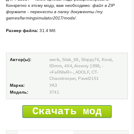
Конкретно к этому моду, вам необходимо:
файл в ZIP
формате - перенести в папку документы /my
games/farmingsimulator2017/mods/
.
Размер файла:
31.4 Мб
Автор(ы):
werik
,
Silak_68
,
Shippy74
,
Koral
,
IDimm
,
4X4
,
Arseniy 1998
,
-
=FaRMeR=-
,
ADOLF
,
CT-
Chaostrooper
,
Pavel2151
Марка:
УАЗ
Модель:
3741
Скачать мод