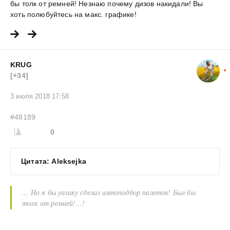
бы толк от ремней! Незнаю почему дизов накидали! Вы
хоть полюбуйтесь на макс. графике!
KRUG
[+34]
3 июля 2018 17:58
#48189
0
Цитата: Aleksejka
... Но я бы уазику сделал автоподбор палетов! Был бы
толк от ремней!...!