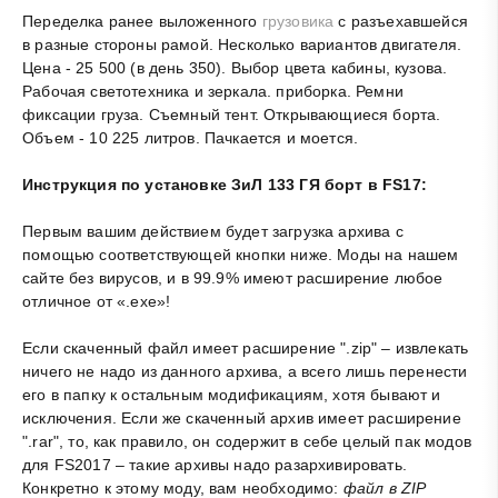
Переделка ранее выложенного
грузовика
с разъехавшейся
в разные стороны рамой. Несколько вариантов двигателя.
Цена - 25 500 (в день 350). Выбор цвета кабины, кузова.
Рабочая светотехника и зеркала. приборка. Ремни
фиксации груза. Съемный тент. Открывающиеся борта.
Объем - 10 225 литров. Пачкается и моется.
Инструкция по установке ЗиЛ 133 ГЯ борт в FS17:
Первым вашим действием будет загрузка архива с
помощью соответствующей кнопки ниже. Моды на нашем
сайте без вирусов, и в 99.9% имеют расширение любое
отличное от «.exe»!
Если скаченный файл имеет расширение ".zip" – извлекать
ничего не надо из данного архива, а всего лишь перенести
его в папку к остальным модификациям, хотя бывают и
исключения. Если же скаченный архив имеет расширение
".rar", то, как правило, он содержит в себе целый пак модов
для FS2017 – такие архивы надо разархивировать.
Конкретно к этому моду, вам необходимо:
файл в ZIP