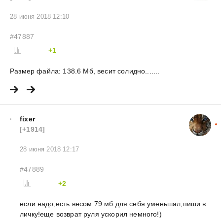
28 июня 2018 12:10
#47887
+1
Размер файла: 138.6 Мб, весит солидно.......
fixer
[+1914]
28 июня 2018 12:17
#47889
+2
если надо,есть весом 79 мб.для себя уменьшал,пиши в
личку!еще возврат руля ускорил немного!)