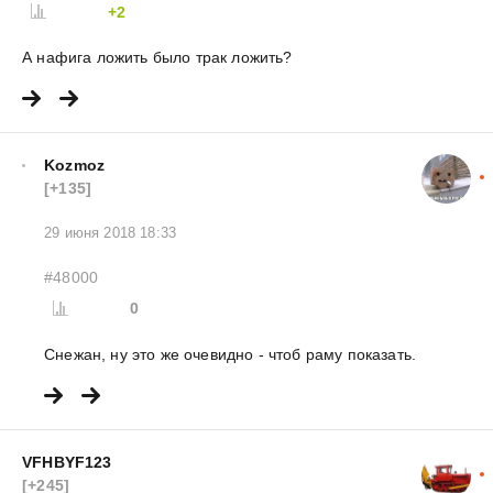
+2
А нафига ложить было трак ложить?
Kozmoz
[+135]
29 июня 2018 18:33
#48000
0
Снежан, ну это же очевидно - чтоб раму показать.
VFHBYF123
[+245]