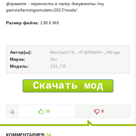
формате - перенести в папку документы /my
games/farmingsimulator2017/mods/
.
Размер файла:
138.6 Мб
Автор(ы):
Mechanic78
,
-=F@RMeR=-
,
Mirage
Марка:
Зил
Модель:
133
,
ГЯ
Скачать мод
10
8
КОММЕНТАРИЕВ
14