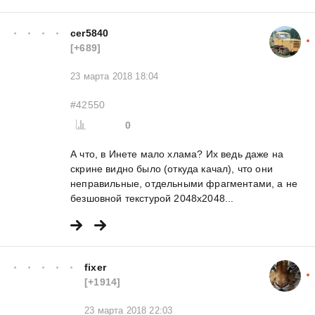
cer5840
[+689]
23 марта 2018 18:04
#42550
0
А что, в Инете мало хлама? Их ведь даже на
скрине видно было (откуда качал), что они
неправильные, отдельными фрагментами, а не
безшовной текстурой 2048х2048...
fixer
[+1914]
23 марта 2018 22:03