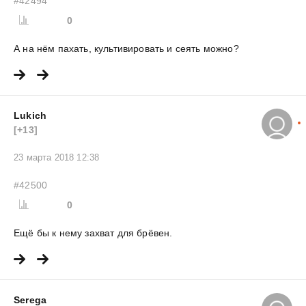
#42494
0
А на нём пахать, культивировать и сеять можно?
Lukich
[+13]
23 марта 2018 12:38
#42500
0
Ещё бы к нему захват для брёвен.
Serega