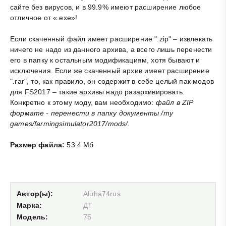
сайте без вирусов, и в 99.9% имеют расширение любое
отличное от «.exe»!
Если скаченный файл имеет расширение ".zip" – извлекать
ничего не надо из данного архива, а всего лишь перенести
его в папку к остальным модификациям, хотя бывают и
исключения. Если же скаченный архив имеет расширение
".rar", то, как правило, он содержит в себе целый пак модов
для FS2017 – такие архивы надо разархивировать.
Конкретно к этому моду, вам необходимо:
файл в ZIP
формате - перенести в папку документы /my
games/farmingsimulator2017/mods/
.
Размер файла:
53.4 Мб
Автор(ы):
Aluha74rus
Марка:
ДТ
Модель:
75