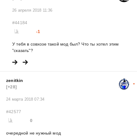
26 апреля 2018 11:36
#44184
-1
У тебя в совхозе такой мод был? Что ты хотел этим
"сказать"?
zenitkin
[+28]
24 марта 2018 07:34
#42577
0
очередной не нужный мод