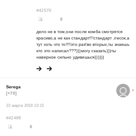
#42570
0
дело не в том,они после комба смотрятся
красиво,а не как стандарт!!!стандарт ,песок,а
тут хоть что то!!!!это раз!во вторых,ты знаешь
кто это написал???)))могу сказать)))ты
наверное сильно удивишься))))))
Serega
[+70]
23 марта 2018 10:15
#42488
0