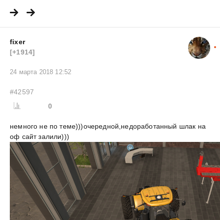
fixer
[+1914]
24 марта 2018 12:52
#42597
0
немного не по теме)))очередной,недоработанный шлак на
оф сайт залили)))