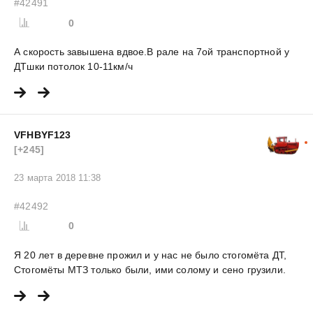
#42491
0
А скорость завышена вдвое.В рале на 7ой транспортной у
ДТшки потолок 10-11км/ч
VFHBYF123
[+245]
23 марта 2018 11:38
#42492
0
Я 20 лет в деревне прожил и у нас не было стогомёта ДТ,
Стогомёты МТЗ только были, ими солому и сено грузили.