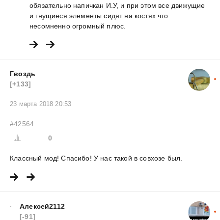
обязательно напичкан И.У, и при этом все движущие
и гнущиеся элементы сидят на костях что
несомненно огромный плюс.
Гвоздь
[+133]
23 марта 2018 20:53
#42564
0
Классный мод! Спасибо! У нас такой в совхозе был.
Алексей2112
[-91]