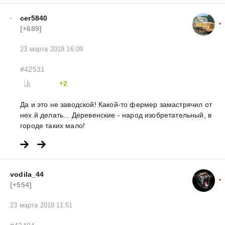
cer5840
[+689]
23 марта 2018 16:09
#42531
+2
Да и это не заводской! Какой-то фермер замастрячил от
нех.й делать... Деревенские - народ изобретательный, в
городе таких мало!
vodila_44
[+554]
23 марта 2018 11:51