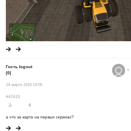
Гость logout
[0]
24 марта 2018 18:05
#42615
0
а что за карта на первых скринах?