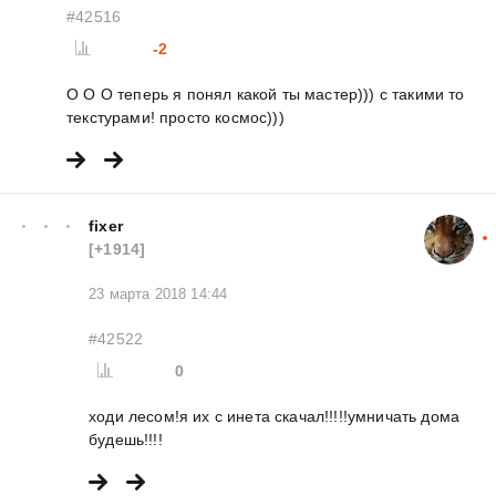
#42516
-2
О О О теперь я понял какой ты мастер))) с такими то
текстурами! просто космос)))
fixer
[+1914]
23 марта 2018 14:44
#42522
0
ходи лесом!я их с инета скачал!!!!!умничать дома
будешь!!!!