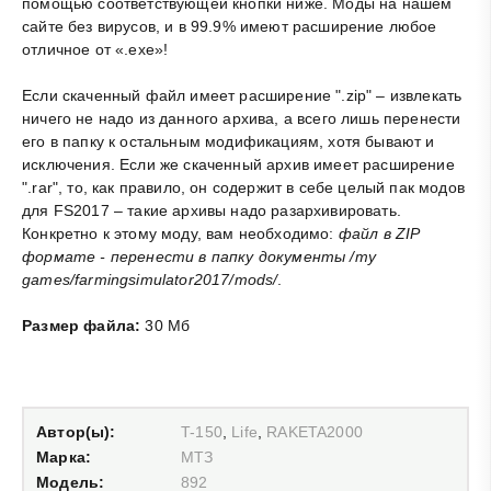
помощью соответствующей кнопки ниже. Моды на нашем
сайте без вирусов, и в 99.9% имеют расширение любое
отличное от «.exe»!
Если скаченный файл имеет расширение ".zip" – извлекать
ничего не надо из данного архива, а всего лишь перенести
его в папку к остальным модификациям, хотя бывают и
исключения. Если же скаченный архив имеет расширение
".rar", то, как правило, он содержит в себе целый пак модов
для FS2017 – такие архивы надо разархивировать.
Конкретно к этому моду, вам необходимо:
файл в ZIP
формате - перенести в папку документы /my
games/farmingsimulator2017/mods/
.
Размер файла:
30 Мб
Автор(ы):
T-150
,
Life
,
RAKETA2000
Марка:
МТЗ
Модель:
892