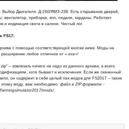
с. Выбор Двигателя: Д-260/ЯМЗ-238. Есть открывание дверей,
 вентилятор, приборка, кпп, педали, карданы. Работает
в и индикация света в салоне. Чистый лог.
в FS17:
архива с помощью соответствующей кнопки ниже. Моды на
т расширение любое отличное от «.exe»!
p" – извлекать ничего не надо из данного архива, а всего
модификациям, хотя бывают и исключения. Если же скаченный
авило, он содержит в себе целый пак модов для FS2017 – такие
к этому моду, вам необходимо:
файл в ZIP формате -
armingsimulator2017/mods/
.