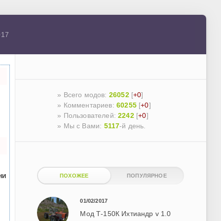
017
» Всего модов:
26052
[
+0
]
» Комментариев:
60255
[
+0
]
» Пользователей:
2242
[
+0
]
»
Мы с Вами:
5117
-й день.
ни
ПОХОЖЕЕ
ПОПУЛЯРНОЕ
01/02/2017
Мод Т-150К Ихтиандр v 1.0