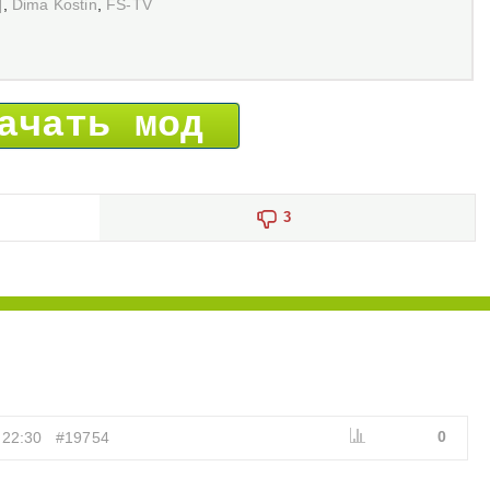
]
,
Dima Kostin
,
FS-TV
ачать мод
3
0
 22:30
#19754