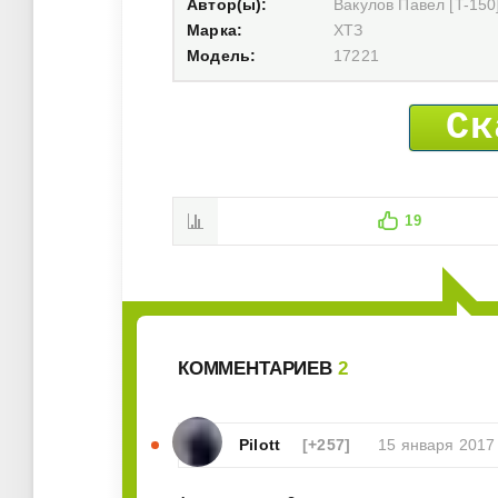
Автор(ы):
Вакулов Павел [T-150
Марка:
ХТЗ
Модель:
17221
Ск
19
КОММЕНТАРИЕВ
2
Pilott
[+257]
15 января 2017