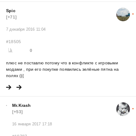
Spic
[+71]
7 декабря 2016 11:04
#18505
0
плюс не поставлю потому что в конфликте с игровыми
модами , при его покупке появились зелёные пятна на
полях (((
Mr.Krash
[+53]
16 января 2017 17:18