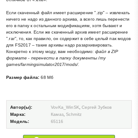
Если скаченный файл имеет расширение ".zip" – извлекать
ничего не надо из данного архива, а всего лишь перенести
его в папку к остальным модификациям, хотя бывают и
исключения. Если же скаченный архив имеет расширение
".rar", то, как правило, он содержит в себе целый пак модов
для FS2017 – такие архивы надо разархивировать.
Конкретно к этому моду, вам необходимо:
файл в ZIP
формате - перенести в папку документы /my
games/farmingsimulator2017/mods/
.
Размер файла:
68 Мб
Автор(ы):
VovKa_WinSK
,
Сергей Зубков
Марка:
Камаз
,
Schmitz
Модель:
65116