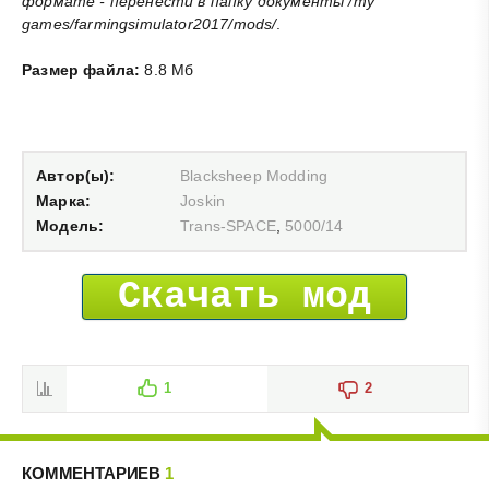
формате - перенести в папку документы /my
games/farmingsimulator2017/mods/
.
Размер файла:
8.8 Мб
Автор(ы):
Blacksheep Modding
Марка:
Joskin
Модель:
Trans-SPACE
,
5000/14
Скачать мод
1
2
КОММЕНТАРИЕВ
1